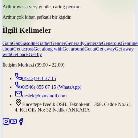
Arthur was a very
gentle
, caring person.
Arthur çok
kibar
, şefkatli bir kişidir.
İlgili Kelimeler
Gain
Gap
Gasoline
Gather
Gender
Generally
Generate
Generous
Genuine
about
Get across
Get along with
Get around
Get at
Get away
Get away
with
Get back
Get by
İletişim Merkezi (09.00 - 22.00)
0(312) 911 37 15
0(546) 855 07 15
(WhatsApp)
destek@uzmandil.com
Hacettepe İvedik OSB. Teknokenti 1368. Cadde No.61,
4. Kat Ofis No: 32 İvedik / ANKARA