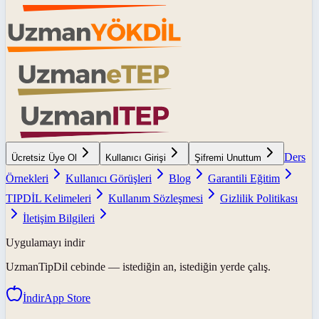
Ders
Ücretsiz Üye Ol
Kullanıcı Girişi
Şifremi Unuttum
Örnekleri
Kullanıcı Görüşleri
Blog
Garantili Eğitim
TIPDİL Kelimeleri
Kullanım Sözleşmesi
Gizlilik Politikası
İletişim Bilgileri
Uygulamayı indir
UzmanTipDil
cebinde — istediğin an, istediğin yerde çalış.
İndir
App Store