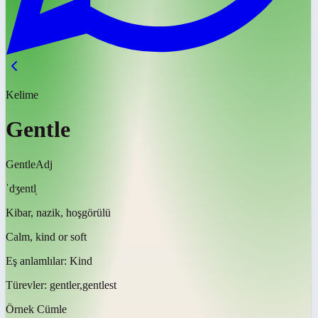
Kelime
Gentle
Gentle
Adj
ˈdʒentl̩
Kibar, nazik, hoşgörülü
Calm, kind or soft
Eş anlamlılar:
Kind
Türevler:
gentler,gentlest
Örnek Cümle