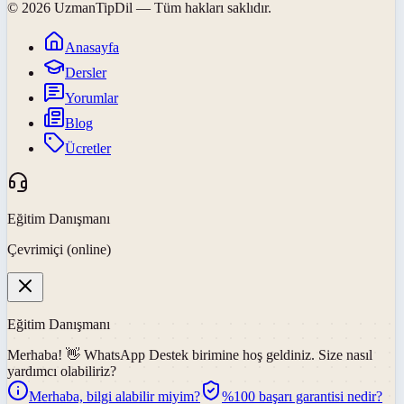
©
2026
UzmanTipDil
— Tüm hakları saklıdır.
Anasayfa
Dersler
Yorumlar
Blog
Ücretler
Eğitim Danışmanı
Çevrimiçi (online)
Eğitim Danışmanı
Merhaba! 👋
WhatsApp Destek
birimine hoş geldiniz. Size nasıl
yardımcı olabiliriz?
Merhaba, bilgi alabilir miyim?
%100 başarı garantisi nedir?