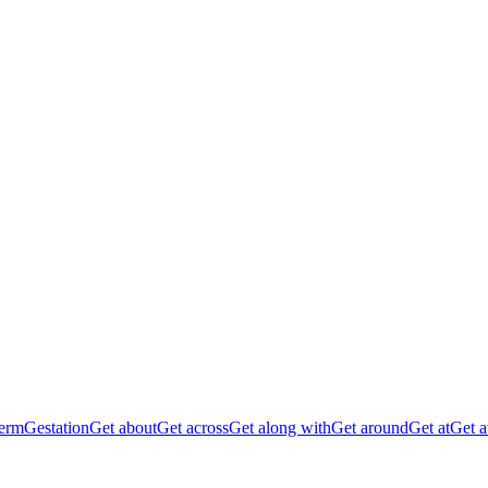
erm
Gestation
Get about
Get across
Get along with
Get around
Get at
Get 