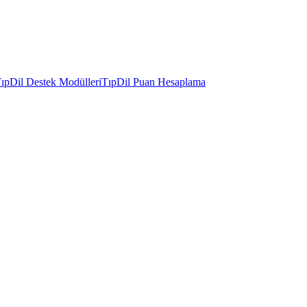
ıpDil Destek Modülleri
TıpDil Puan Hesaplama