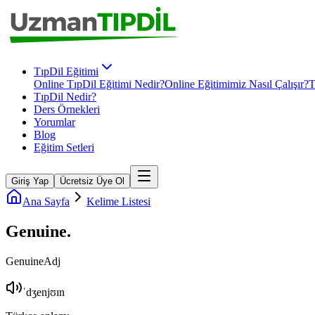
TıpDil Eğitimi
Online TıpDil Eğitimi Nedir?
Online Eğitimimiz Nasıl Çalışır?
T
TıpDil Nedir?
Ders Örnekleri
Yorumlar
Blog
Eğitim Setleri
Giriş Yap
Ücretsiz Üye Ol
Ana Sayfa
Kelime Listesi
Genuine
.
Genuine
Adj
ˈdʒenjʊɪn