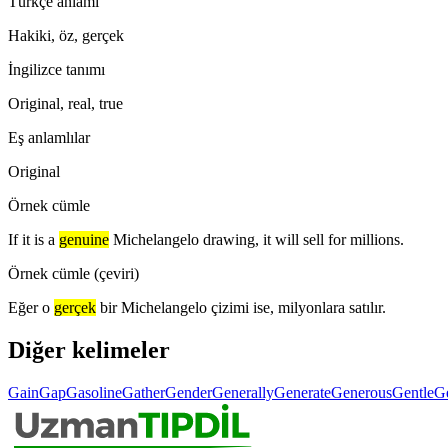
Türkçe anlamı
Hakiki, öz, gerçek
İngilizce tanımı
Original, real, true
Eş anlamlılar
Original
Örnek cümle
If it is a
genuine
Michelangelo drawing, it will sell for millions.
Örnek cümle (çeviri)
Eğer o
gerçek
bir Michelangelo çizimi ise, milyonlara satılır.
Diğer kelimeler
Gain
Gap
Gasoline
Gather
Gender
Generally
Generate
Generous
Gentle
G