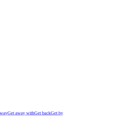
away
Get away with
Get back
Get by