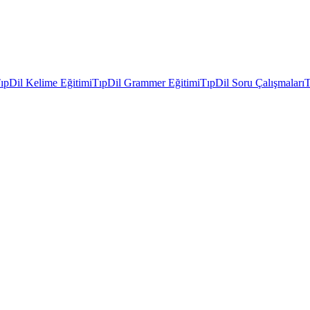
ıpDil Kelime Eğitimi
TıpDil Grammer Eğitimi
TıpDil Soru Çalışmaları
T