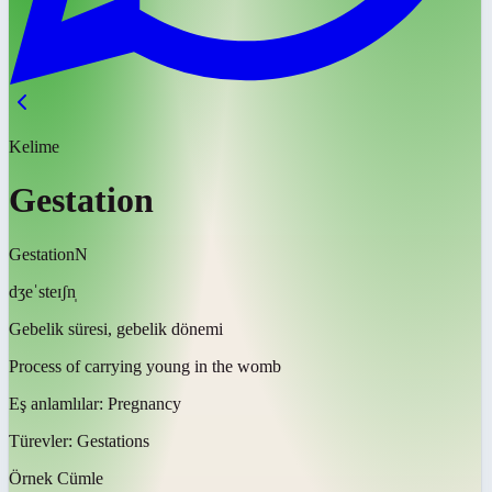
Kelime
Gestation
Gestation
N
dʒeˈsteɪʃn̩
Gebelik süresi, gebelik dönemi
Process of carrying young in the womb
Eş anlamlılar:
Pregnancy
Türevler:
Gestations
Örnek Cümle