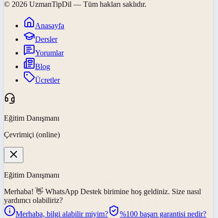
©
2026
UzmanTipDil
— Tüm hakları saklıdır.
Anasayfa
Dersler
Yorumlar
Blog
Ücretler
Eğitim Danışmanı
Çevrimiçi (online)
Eğitim Danışmanı
Merhaba! 👋
WhatsApp Destek
birimine hoş geldiniz. Size nasıl
yardımcı olabiliriz?
Merhaba, bilgi alabilir miyim?
%100 başarı garantisi nedir?