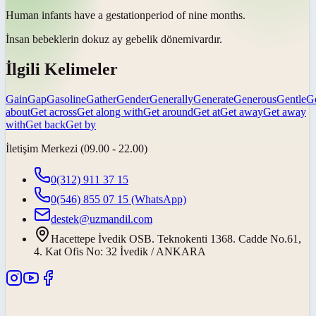
Human infants have a
gestation
period of nine months.
İnsan bebeklerin dokuz ay
gebelik dönemi
vardır.
İlgili Kelimeler
Gain
Gap
Gasoline
Gather
Gender
Generally
Generate
Generous
Gentle
G
about
Get across
Get along with
Get around
Get at
Get away
Get away
with
Get back
Get by
İletişim Merkezi (09.00 - 22.00)
0(312) 911 37 15
0(546) 855 07 15
(WhatsApp)
destek@uzmandil.com
Hacettepe İvedik OSB. Teknokenti 1368. Cadde No.61,
4. Kat Ofis No: 32 İvedik / ANKARA