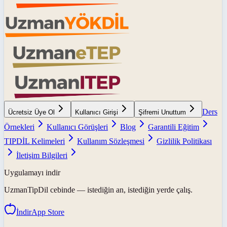
Ders
Ücretsiz Üye Ol
Kullanıcı Girişi
Şifremi Unuttum
Örnekleri
Kullanıcı Görüşleri
Blog
Garantili Eğitim
TIPDİL Kelimeleri
Kullanım Sözleşmesi
Gizlilik Politikası
İletişim Bilgileri
Uygulamayı indir
UzmanTipDil
cebinde — istediğin an, istediğin yerde çalış.
İndir
App Store