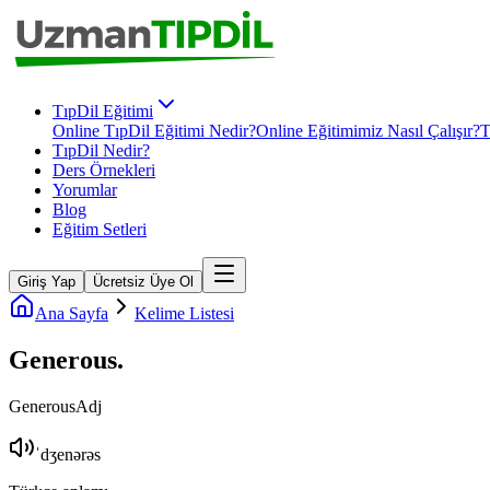
TıpDil Eğitimi
Online TıpDil Eğitimi Nedir?
Online Eğitimimiz Nasıl Çalışır?
T
TıpDil Nedir?
Ders Örnekleri
Yorumlar
Blog
Eğitim Setleri
Giriş Yap
Ücretsiz Üye Ol
Ana Sayfa
Kelime Listesi
Generous
.
Generous
Adj
ˈdʒenərəs