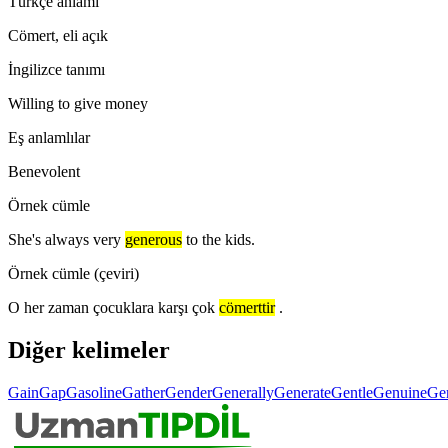
Türkçe anlamı
Cömert, eli açık
İngilizce tanımı
Willing to give money
Eş anlamlılar
Benevolent
Örnek cümle
She's always very
generous
to the kids.
Örnek cümle (çeviri)
O her zaman çocuklara karşı çok
cömerttir
.
Diğer kelimeler
Gain
Gap
Gasoline
Gather
Gender
Generally
Generate
Gentle
Genuine
Ge