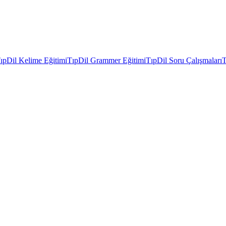
ıpDil Kelime Eğitimi
TıpDil Grammer Eğitimi
TıpDil Soru Çalışmaları
T