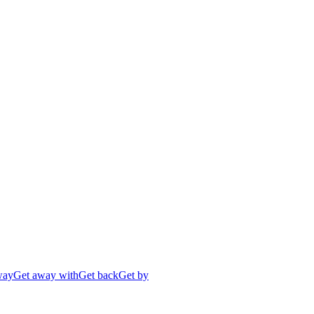
way
Get away with
Get back
Get by