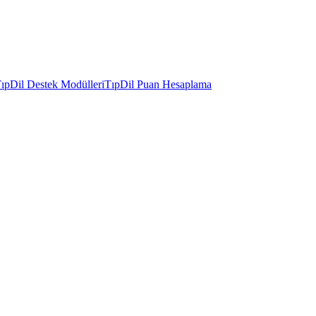
ıpDil Destek Modülleri
TıpDil Puan Hesaplama