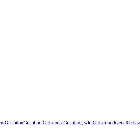
rm
Gestation
Get about
Get across
Get along with
Get around
Get at
Get a