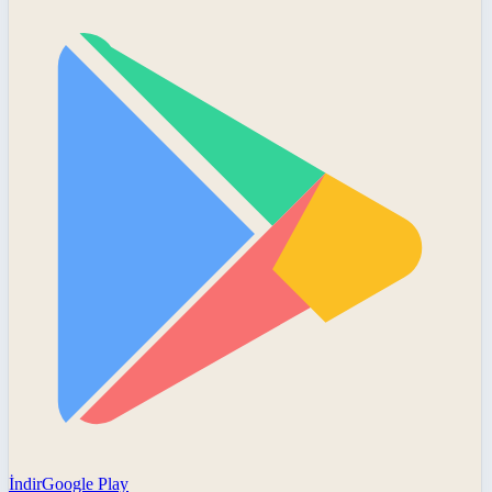
İndir
Google Play