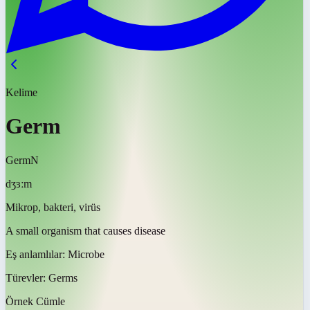
Kelime
Germ
Germ
N
dʒɜːm
Mikrop, bakteri, virüs
A small organism that causes disease
Eş anlamlılar:
Microbe
Türevler:
Germs
Örnek Cümle