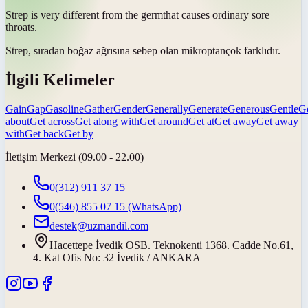
Strep is very different from the
germ
that causes ordinary sore
throats.
Strep, sıradan boğaz ağrısına sebep olan
mikroptan
çok farklıdır.
İlgili Kelimeler
Gain
Gap
Gasoline
Gather
Gender
Generally
Generate
Generous
Gentle
G
about
Get across
Get along with
Get around
Get at
Get away
Get away
with
Get back
Get by
İletişim Merkezi (09.00 - 22.00)
0(312) 911 37 15
0(546) 855 07 15
(WhatsApp)
destek@uzmandil.com
Hacettepe İvedik OSB. Teknokenti 1368. Cadde No.61,
4. Kat Ofis No: 32 İvedik / ANKARA