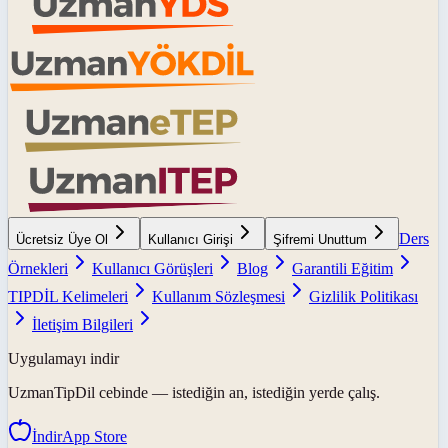
Ders
Ücretsiz Üye Ol
Kullanıcı Girişi
Şifremi Unuttum
Örnekleri
Kullanıcı Görüşleri
Blog
Garantili Eğitim
TIPDİL Kelimeleri
Kullanım Sözleşmesi
Gizlilik Politikası
İletişim Bilgileri
Uygulamayı indir
UzmanTipDil
cebinde — istediğin an, istediğin yerde çalış.
İndir
App Store