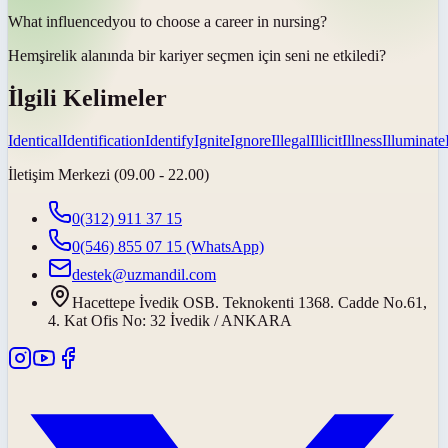
What
influenced
you to choose a career in nursing?
Hemşirelik alanında bir kariyer seçmen için seni ne
etkiledi
?
İlgili Kelimeler
Identical
Identification
Identify
Ignite
Ignore
Illegal
Illicit
Illness
Illuminate
İletişim Merkezi (09.00 - 22.00)
0(312) 911 37 15
0(546) 855 07 15
(WhatsApp)
destek@uzmandil.com
Hacettepe İvedik OSB. Teknokenti 1368. Cadde No.61,
4. Kat Ofis No: 32 İvedik / ANKARA