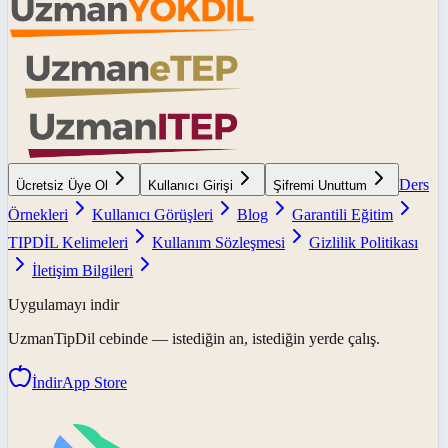
Ders
Ücretsiz Üye Ol
Kullanıcı Girişi
Şifremi Unuttum
Örnekleri
Kullanıcı Görüşleri
Blog
Garantili Eğitim
TIPDİL Kelimeleri
Kullanım Sözleşmesi
Gizlilik Politikası
İletişim Bilgileri
Uygulamayı indir
UzmanTipDil
cebinde — istediğin an, istediğin yerde çalış.
İndir
App Store