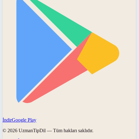
İndir
Google Play
©
2026
UzmanTipDil
— Tüm hakları saklıdır.