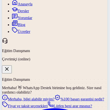
Anasayfa
Dersler
Yorumlar
Blog
Ücretler
Eğitim Danışmanı
Çevrimiçi (online)
Eğitim Danışmanı
Merhaba! 👋
WhatsApp Destek
birimine hoş geldiniz. Size nasıl
yardımcı olabiliriz?
Merhaba, bilgi alabilir miyim?
%100 başarı garantisi nedir?
Fiyat ve taksit seçenekleri
Lütfen beni arar mısınız?