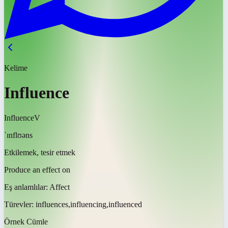
Kelime
Influence
Influence
V
ˈɪnflʊəns
Etkilemek, tesir etmek
Produce an effect on
Eş anlamlılar:
Affect
Türevler:
influences,influencing,influenced
Örnek Cümle