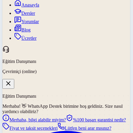
Anasayfa
Dersler
Yorumlar
Blog
Ücretler
Eğitim Danışmanı
Çevrimiçi (online)
Eğitim Danışmanı
Merhaba! 👋
WhatsApp Destek
birimine hoş geldiniz. Size nasıl
yardımcı olabiliriz?
Merhaba, bilgi alabilir miyim?
%100 başarı garantisi nedir?
Fiyat ve taksit seçenekleri
Lütfen beni arar mısınız?