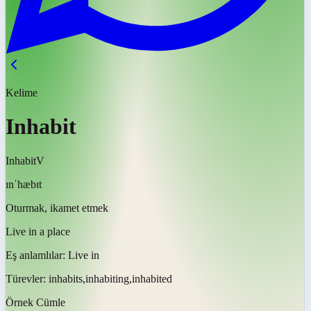
Kelime
Inhabit
Inhabit
V
ɪnˈhæbɪt
Oturmak, ikamet etmek
Live in a place
Eş anlamlılar:
Live in
Türevler:
inhabits,inhabiting,inhabited
Örnek Cümle