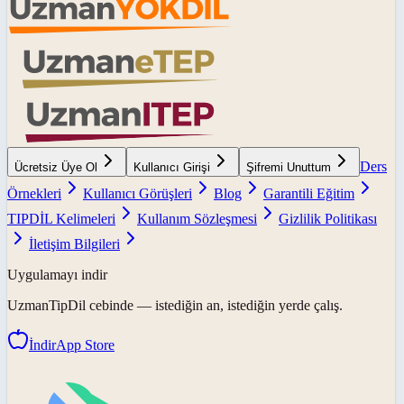
Ders
Ücretsiz Üye Ol
Kullanıcı Girişi
Şifremi Unuttum
Örnekleri
Kullanıcı Görüşleri
Blog
Garantili Eğitim
TIPDİL Kelimeleri
Kullanım Sözleşmesi
Gizlilik Politikası
İletişim Bilgileri
Uygulamayı indir
UzmanTipDil
cebinde — istediğin an, istediğin yerde çalış.
İndir
App Store