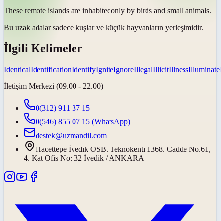
These remote islands are
inhabited
only by birds and small animals.
Bu uzak adalar sadece kuşlar ve küçük hayvanların
yerleşimidir
.
İlgili Kelimeler
Identical
Identification
Identify
Ignite
Ignore
Illegal
Illicit
Illness
Illuminate
İletişim Merkezi (09.00 - 22.00)
0(312) 911 37 15
0(546) 855 07 15
(WhatsApp)
destek@uzmandil.com
Hacettepe İvedik OSB. Teknokenti 1368. Cadde No.61,
4. Kat Ofis No: 32 İvedik / ANKARA