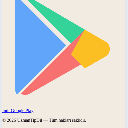
İndir
Google Play
©
2026
UzmanTipDil
— Tüm hakları saklıdır.