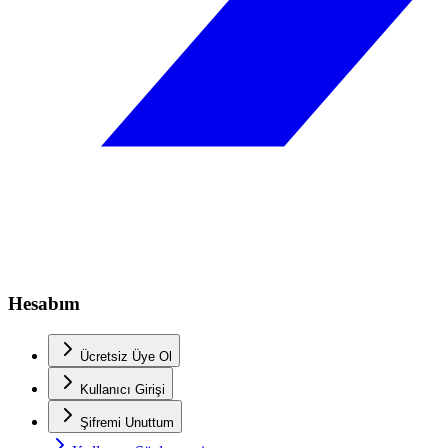
Hesabım
Ücretsiz Üye Ol
Kullanıcı Girişi
Şifremi Unuttum