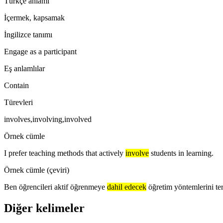
Türkçe anlamı
İçermek, kapsamak
İngilizce tanımı
Engage as a participant
Eş anlamlılar
Contain
Türevleri
involves,involving,involved
Örnek cümle
I prefer teaching methods that actively
involve
students in learning.
Örnek cümle (çeviri)
Ben öğrencileri aktif öğrenmeye
dahil edecek
öğretim yöntemlerini te
Diğer kelimeler