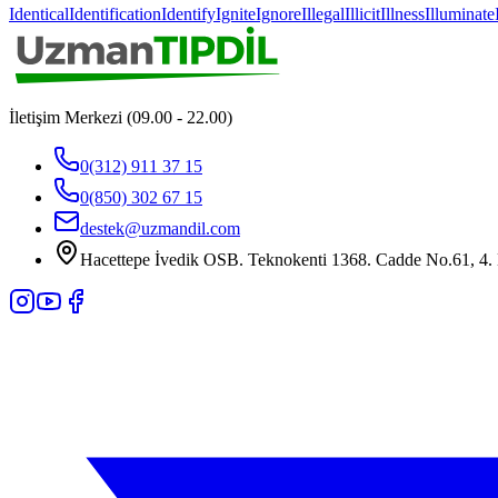
Identical
Identification
Identify
Ignite
Ignore
Illegal
Illicit
Illness
Illuminate
İletişim Merkezi (09.00 - 22.00)
0(312) 911 37 15
0(850) 302 67 15
destek@uzmandil.com
Hacettepe İvedik OSB. Teknokenti 1368. Cadde No.61, 4