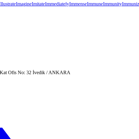
Illustrate
Imagine
Imitate
Immediately
Immense
Immune
Immunity
Immuniz
. Kat Ofis No: 32 İvedik / ANKARA