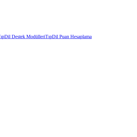
ıpDil Destek Modülleri
TıpDil Puan Hesaplama