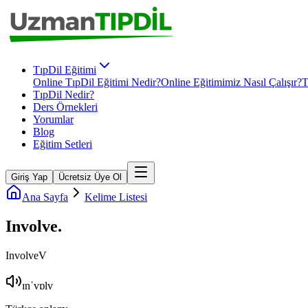
TıpDil Eğitimi
Online TıpDil Eğitimi Nedir?
Online Eğitimimiz Nasıl Çalışır?
T
TıpDil Nedir?
Ders Örnekleri
Yorumlar
Blog
Eğitim Setleri
Giriş Yap
Ücretsiz Üye Ol
Ana Sayfa
Kelime Listesi
Involve
.
Involve
V
ɪnˈvɒlv