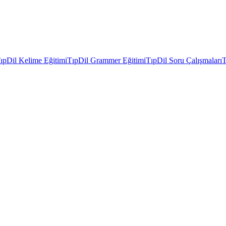
ıpDil Kelime Eğitimi
TıpDil Grammer Eğitimi
TıpDil Soru Çalışmaları
T