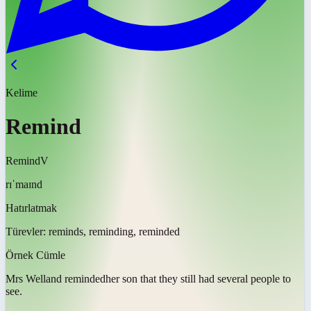
Kelime
Remind
Remind
V
rɪˈmaɪnd
Hatırlatmak
Türevler:
reminds, reminding, reminded
Örnek Cümle
Mrs Welland
reminded
her son that they still had several people to
see.