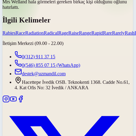
Mrs Welland hala görmeleri gereken birkaç kişi olduğunu oğlunu
hatırlattı
.
İlgili Kelimeler
Rabies
Race
Radiation
Radical
Rage
Raise
Range
Rapid
Rare
Rarely
Rash
İletişim Merkezi (09.00 - 22.00)
0(312) 911 37 15
0(546) 855 07 15
(WhatsApp)
destek@uzmandil.com
Hacettepe İvedik OSB. Teknokenti 1368. Cadde No.61,
4. Kat Ofis No: 32 İvedik / ANKARA