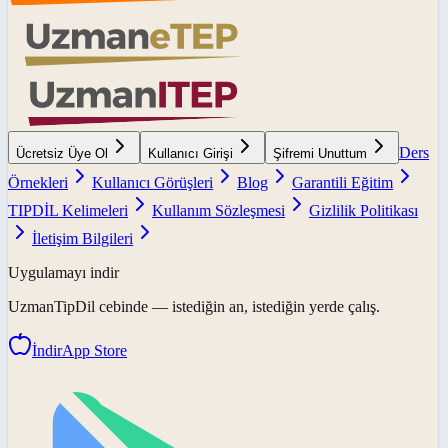
Ders
Ücretsiz Üye Ol
Kullanıcı Girişi
Şifremi Unuttum
Örnekleri
Kullanıcı Görüşleri
Blog
Garantili Eğitim
TIPDİL Kelimeleri
Kullanım Sözleşmesi
Gizlilik Politikası
İletişim Bilgileri
Uygulamayı indir
UzmanTipDil
cebinde — istediğin an, istediğin yerde çalış.
İndir
App Store