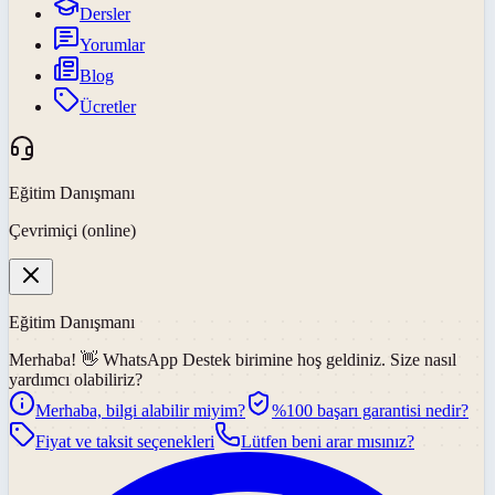
Dersler
Yorumlar
Blog
Ücretler
Eğitim Danışmanı
Çevrimiçi (online)
Eğitim Danışmanı
Merhaba! 👋
WhatsApp Destek
birimine hoş geldiniz. Size nasıl
yardımcı olabiliriz?
Merhaba, bilgi alabilir miyim?
%100 başarı garantisi nedir?
Fiyat ve taksit seçenekleri
Lütfen beni arar mısınız?