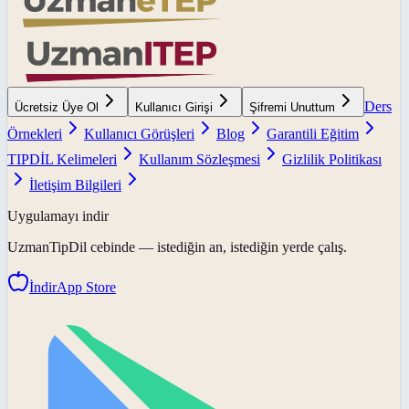
Ders
Ücretsiz Üye Ol
Kullanıcı Girişi
Şifremi Unuttum
Örnekleri
Kullanıcı Görüşleri
Blog
Garantili Eğitim
TIPDİL Kelimeleri
Kullanım Sözleşmesi
Gizlilik Politikası
İletişim Bilgileri
Uygulamayı indir
UzmanTipDil
cebinde — istediğin an, istediğin yerde çalış.
İndir
App Store