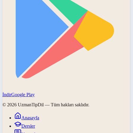
İndir
Google Play
©
2026
UzmanTipDil
— Tüm hakları saklıdır.
Anasayfa
Dersler