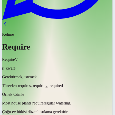
Kelime
Require
Require
V
rɪˈkwaɪə
Gerektirmek, istemek
Türevler:
requires, requiring, required
Örnek Cümle
Most house plants
require
regular watering.
Çoğu ev bitkisi düzenli sulama
gerektirir
.