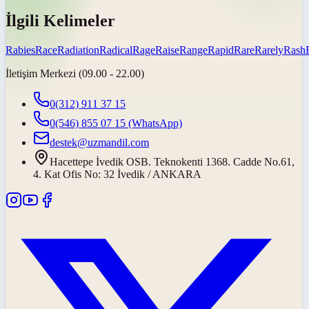
İlgili Kelimeler
Rabies
Race
Radiation
Radical
Rage
Raise
Range
Rapid
Rare
Rarely
Rash
İletişim Merkezi (09.00 - 22.00)
0(312) 911 37 15
0(546) 855 07 15
(WhatsApp)
destek@uzmandil.com
Hacettepe İvedik OSB. Teknokenti 1368. Cadde No.61,
4. Kat Ofis No: 32 İvedik / ANKARA