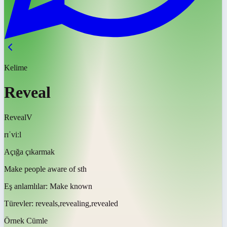
Kelime
Reveal
Reveal
V
rɪˈviːl
Açığa çıkarmak
Make people aware of sth
Eş anlamlılar:
Make known
Türevler:
reveals,revealing,revealed
Örnek Cümle