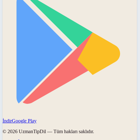
İndir
Google Play
©
2026
UzmanTipDil
— Tüm hakları saklıdır.