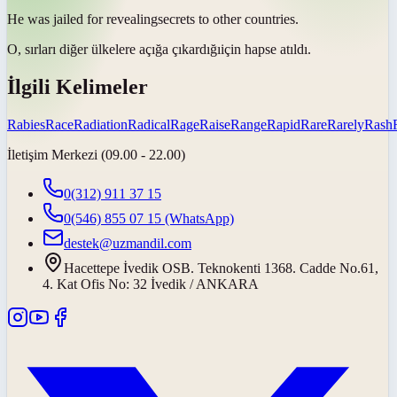
He was jailed for
revealing
secrets to other countries.
O, sırları diğer ülkelere
açığa çıkardığı
için hapse atıldı.
İlgili Kelimeler
Rabies
Race
Radiation
Radical
Rage
Raise
Range
Rapid
Rare
Rarely
Rash
İletişim Merkezi (09.00 - 22.00)
0(312) 911 37 15
0(546) 855 07 15
(WhatsApp)
destek@uzmandil.com
Hacettepe İvedik OSB. Teknokenti 1368. Cadde No.61,
4. Kat Ofis No: 32 İvedik / ANKARA