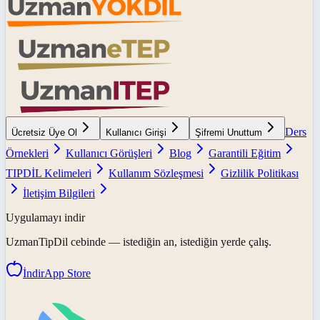
Ders
Ücretsiz Üye Ol
Kullanıcı Girişi
Şifremi Unuttum
Örnekleri
Kullanıcı Görüşleri
Blog
Garantili Eğitim
TIPDİL Kelimeleri
Kullanım Sözleşmesi
Gizlilik Politikası
İletişim Bilgileri
Uygulamayı indir
UzmanTipDil
cebinde — istediğin an, istediğin yerde çalış.
İndir
App Store