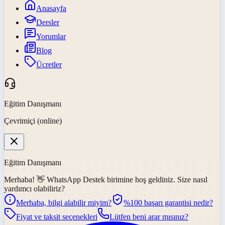
Anasayfa
Dersler
Yorumlar
Blog
Ücretler
Eğitim Danışmanı
Çevrimiçi (online)
Eğitim Danışmanı
Merhaba! 👋
WhatsApp Destek
birimine hoş geldiniz. Size nasıl
yardımcı olabiliriz?
Merhaba, bilgi alabilir miyim?
%100 başarı garantisi nedir?
Fiyat ve taksit seçenekleri
Lütfen beni arar mısınız?