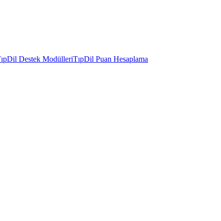
ıpDil Destek Modülleri
TıpDil Puan Hesaplama