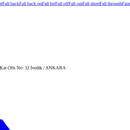
rt
Fall back
Fall back on
Fall for
Fall off
Fall out
Fall short
Fall through
Fami
. Kat Ofis No: 32 İvedik / ANKARA