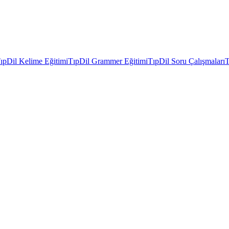
ıpDil Kelime Eğitimi
TıpDil Grammer Eğitimi
TıpDil Soru Çalışmaları
T