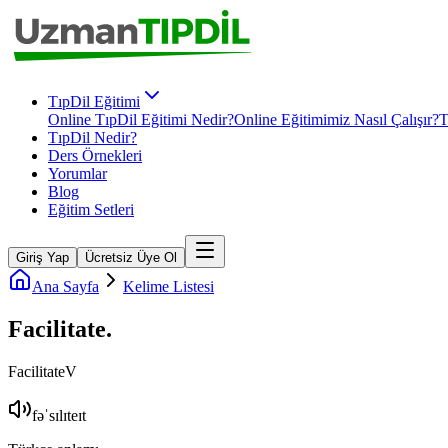
TıpDil Eğitimi
Online TıpDil Eğitimi Nedir?
Online Eğitimimiz Nasıl Çalışır?
T
TıpDil Nedir?
Ders Örnekleri
Yorumlar
Blog
Eğitim Setleri
Giriş Yap
Ücretsiz Üye Ol
Ana Sayfa
Kelime Listesi
Facilitate
.
Facilitate
V
fəˈsɪlɪteɪt