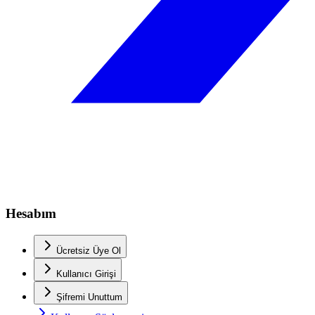
Hesabım
Ücretsiz Üye Ol
Kullanıcı Girişi
Şifremi Unuttum