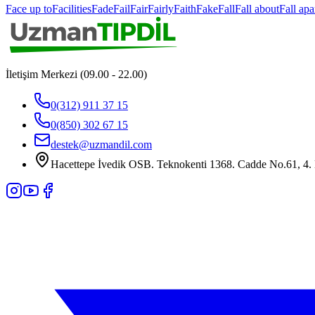
Face up to
Facilities
Fade
Fail
Fair
Fairly
Faith
Fake
Fall
Fall about
Fall apa
İletişim Merkezi (09.00 - 22.00)
0(312) 911 37 15
0(850) 302 67 15
destek@uzmandil.com
Hacettepe İvedik OSB. Teknokenti 1368. Cadde No.61, 4