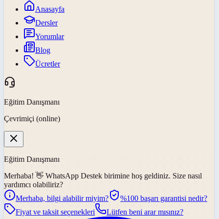
Anasayfa
Dersler
Yorumlar
Blog
Ücretler
Eğitim Danışmanı
Çevrimiçi (online)
Eğitim Danışmanı
Merhaba! 👋
WhatsApp Destek
birimine hoş geldiniz. Size nasıl
yardımcı olabiliriz?
Merhaba, bilgi alabilir miyim?
%100 başarı garantisi nedir?
Fiyat ve taksit seçenekleri
Lütfen beni arar mısınız?