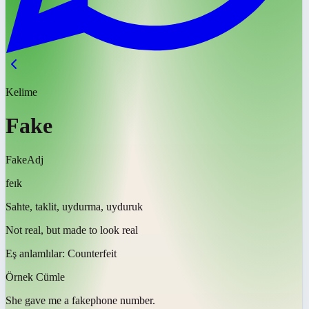
Kelime
Fake
Fake
Adj
feɪk
Sahte, taklit, uydurma, uyduruk
Not real, but made to look real
Eş anlamlılar:
Counterfeit
Örnek Cümle
She gave me a
fake
phone number.