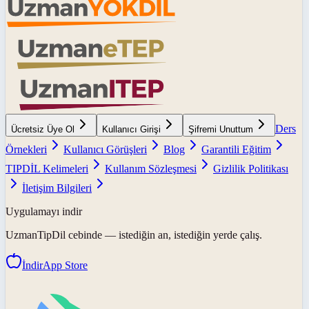
Ders
Ücretsiz Üye Ol
Kullanıcı Girişi
Şifremi Unuttum
Örnekleri
Kullanıcı Görüşleri
Blog
Garantili Eğitim
TIPDİL Kelimeleri
Kullanım Sözleşmesi
Gizlilik Politikası
İletişim Bilgileri
Uygulamayı indir
UzmanTipDil
cebinde — istediğin an, istediğin yerde çalış.
İndir
App Store