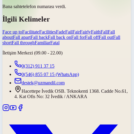
Bana
sahte
telefon numarası verdi.
İlgili Kelimeler
Face up to
Facilitate
Facilities
Fade
Fail
Fair
Fairly
Faith
Fall
Fall
about
Fall apart
Fall back
Fall back on
Fall for
Fall off
Fall out
Fall
short
Fall through
Familiar
Fatal
İletişim Merkezi (09.00 - 22.00)
0(312) 911 37 15
0(546) 855 07 15
(WhatsApp)
destek@uzmandil.com
Hacettepe İvedik OSB. Teknokenti 1368. Cadde No.61,
4. Kat Ofis No: 32 İvedik / ANKARA