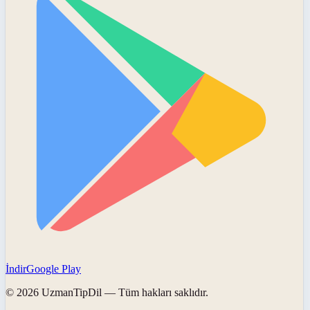
İndir
Google Play
©
2026
UzmanTipDil
— Tüm hakları saklıdır.