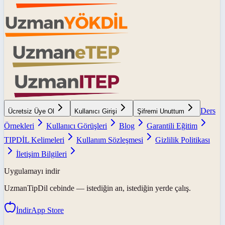
Ders
Ücretsiz Üye Ol
Kullanıcı Girişi
Şifremi Unuttum
Örnekleri
Kullanıcı Görüşleri
Blog
Garantili Eğitim
TIPDİL Kelimeleri
Kullanım Sözleşmesi
Gizlilik Politikası
İletişim Bilgileri
Uygulamayı indir
UzmanTipDil
cebinde — istediğin an, istediğin yerde çalış.
İndir
App Store