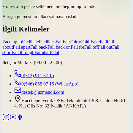
Hopes of a peace settlement are beginning to
fade
.
Barışın gelmesi umutları
solmaya
başladı.
İlgili Kelimeler
Face up to
Facilitate
Facilities
Fail
Fair
Fairly
Faith
Fake
Fall
Fall
about
Fall apart
Fall back
Fall back on
Fall for
Fall off
Fall out
Fall
short
Fall through
Familiar
Fatal
İletişim Merkezi (09.00 - 22.00)
0(312) 911 37 15
0(546) 855 07 15
(WhatsApp)
destek@uzmandil.com
Hacettepe İvedik OSB. Teknokenti 1368. Cadde No.61,
4. Kat Ofis No: 32 İvedik / ANKARA