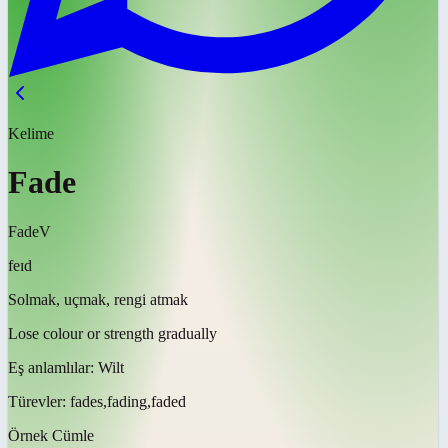
Kelime
Fade
Fade
V
feɪd
Solmak, uçmak, rengi atmak
Lose colour or strength gradually
Eş anlamlılar:
Wilt
Türevler:
fades,fading,faded
Örnek Cümle