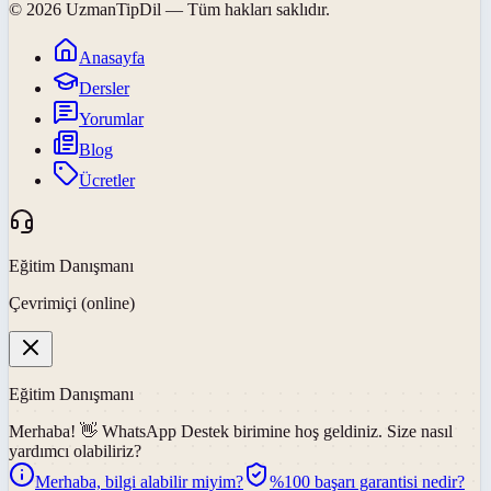
©
2026
UzmanTipDil
— Tüm hakları saklıdır.
Anasayfa
Dersler
Yorumlar
Blog
Ücretler
Eğitim Danışmanı
Çevrimiçi (online)
Eğitim Danışmanı
Merhaba! 👋
WhatsApp Destek
birimine hoş geldiniz. Size nasıl
yardımcı olabiliriz?
Merhaba, bilgi alabilir miyim?
%100 başarı garantisi nedir?