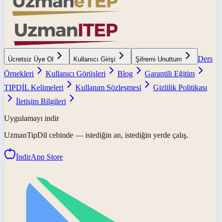
Ders
Ücretsiz Üye Ol
Kullanıcı Girişi
Şifremi Unuttum
Örnekleri
Kullanıcı Görüşleri
Blog
Garantili Eğitim
TIPDİL Kelimeleri
Kullanım Sözleşmesi
Gizlilik Politikası
İletişim Bilgileri
Uygulamayı indir
UzmanTipDil
cebinde — istediğin an, istediğin yerde çalış.
İndir
App Store