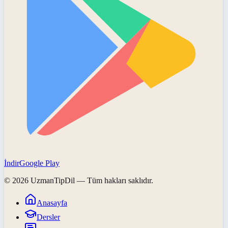
İndir
Google Play
©
2026
UzmanTipDil
— Tüm hakları saklıdır.
Anasayfa
Dersler