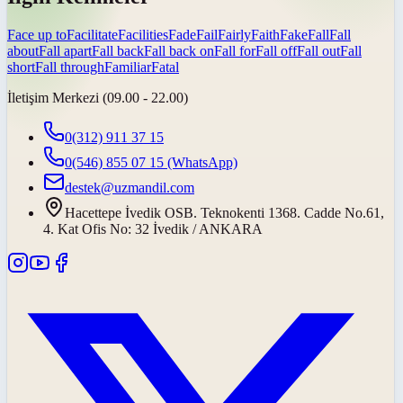
Face up to
Facilitate
Facilities
Fade
Fail
Fairly
Faith
Fake
Fall
Fall
about
Fall apart
Fall back
Fall back on
Fall for
Fall off
Fall out
Fall
short
Fall through
Familiar
Fatal
İletişim Merkezi (09.00 - 22.00)
0(312) 911 37 15
0(546) 855 07 15
(WhatsApp)
destek@uzmandil.com
Hacettepe İvedik OSB. Teknokenti 1368. Cadde No.61,
4. Kat Ofis No: 32 İvedik / ANKARA