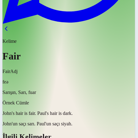
Kelime
Fair
Fair
Adj
feə
Sarışın, Sarı, fuar
Örnek Cümle
John's hair is
fair
. Paul's hair is dark.
John'un saçı
sarı
. Paul'un saçı siyah.
İlgili Kelimeler