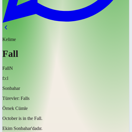
Kelime
Fall
Fall
N
fɔːl
Sonbahar
Türevler:
Falls
Örnek Cümle
October is in the
Fall
.
Ekim
Sonbahar'dadır
.