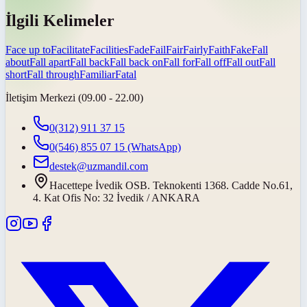
İlgili Kelimeler
Face up to
Facilitate
Facilities
Fade
Fail
Fair
Fairly
Faith
Fake
Fall
about
Fall apart
Fall back
Fall back on
Fall for
Fall off
Fall out
Fall
short
Fall through
Familiar
Fatal
İletişim Merkezi (09.00 - 22.00)
0(312) 911 37 15
0(546) 855 07 15
(WhatsApp)
destek@uzmandil.com
Hacettepe İvedik OSB. Teknokenti 1368. Cadde No.61,
4. Kat Ofis No: 32 İvedik / ANKARA