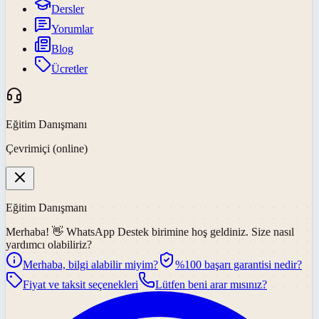
Dersler
Yorumlar
Blog
Ücretler
Eğitim Danışmanı
Çevrimiçi (online)
Eğitim Danışmanı
Merhaba! 👋
WhatsApp Destek
birimine hoş geldiniz. Size nasıl
yardımcı olabiliriz?
Merhaba, bilgi alabilir miyim?
%100 başarı garantisi nedir?
Fiyat ve taksit seçenekleri
Lütfen beni arar mısınız?