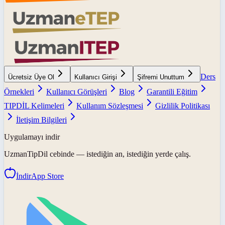
Ders
Ücretsiz Üye Ol
Kullanıcı Girişi
Şifremi Unuttum
Örnekleri
Kullanıcı Görüşleri
Blog
Garantili Eğitim
TIPDİL Kelimeleri
Kullanım Sözleşmesi
Gizlilik Politikası
İletişim Bilgileri
Uygulamayı indir
UzmanTipDil
cebinde — istediğin an, istediğin yerde çalış.
İndir
App Store