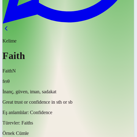
Kelime
Faith
Faith
N
feɪθ
İnanç, güven, iman, sadakat
Great trust or confidence in sth or sb
Eş anlamlılar:
Confidence
Türevler:
Faiths
Örnek Cümle