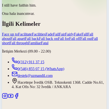
I still have
faith
in him.
Ona hala
inancım
var.
İlgili Kelimeler
Face up to
Facilitate
Facilities
Fade
Fail
Fair
Fairly
Fake
Fall
Fall
about
Fall apart
Fall back
Fall back on
Fall for
Fall off
Fall out
Fall
short
Fall through
Familiar
Fatal
İletişim Merkezi (09.00 - 22.00)
0(312) 911 37 15
0(546) 855 07 15
(WhatsApp)
destek@uzmandil.com
Hacettepe İvedik OSB. Teknokenti 1368. Cadde No.61,
4. Kat Ofis No: 32 İvedik / ANKARA