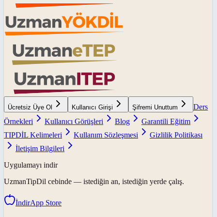
Ders
Ücretsiz Üye Ol
Kullanıcı Girişi
Şifremi Unuttum
Örnekleri
Kullanıcı Görüşleri
Blog
Garantili Eğitim
TIPDİL Kelimeleri
Kullanım Sözleşmesi
Gizlilik Politikası
İletişim Bilgileri
Uygulamayı indir
UzmanTipDil
cebinde — istediğin an, istediğin yerde çalış.
İndir
App Store