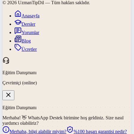
©
2026
UzmanTipDil
— Tüm hakları saklıdır.
Anasayfa
Dersler
Yorumlar
Blog
Ücretler
Eğitim Danışmanı
Çevrimiçi (online)
Eğitim Danışmanı
Merhaba! 👋
WhatsApp Destek
birimine hoş geldiniz. Size nasıl
yardımcı olabiliriz?
Merhaba, bilgi alabilir miyim?
%100 başarı garantisi nedir?