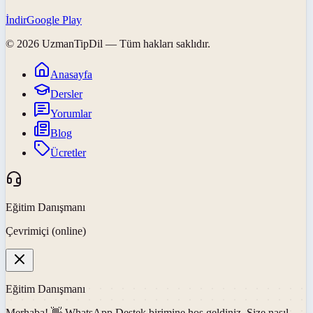
İndir
Google Play
©
2026
UzmanTipDil
— Tüm hakları saklıdır.
Anasayfa
Dersler
Yorumlar
Blog
Ücretler
Eğitim Danışmanı
Çevrimiçi (online)
Eğitim Danışmanı
Merhaba! 👋
WhatsApp Destek
birimine hoş geldiniz. Size nasıl