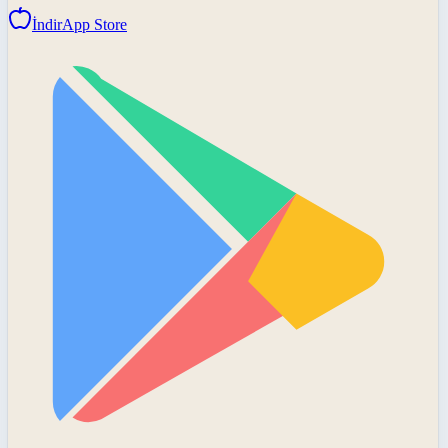
İndir
App Store