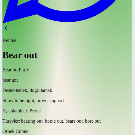
Kelime
Bear out
Bear out
Phr.V
beər aʊt
Desteklemek, doğrulamak
Show to be right; prove; support
Eş anlamlılar:
Prove
Türevler:
bearing out, borne out, bears out, bore out
Örnek Cümle