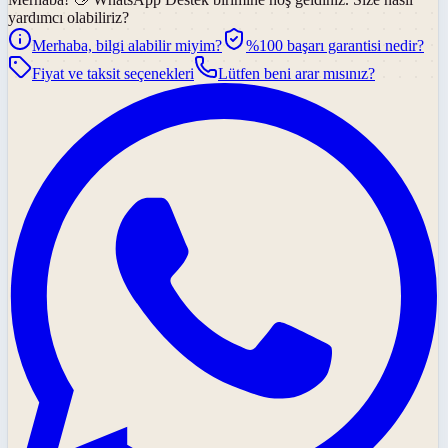
yardımcı olabiliriz?
Merhaba, bilgi alabilir miyim?
%100 başarı garantisi nedir?
Fiyat ve taksit seçenekleri
Lütfen beni arar mısınız?