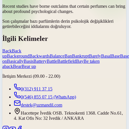
Recent studies have
borne out
claims that certain perfumes can bring
about profound psychological changes.
Son çalışmalar bazı parfümlerin derin psikolojik değişiklikleri
getirebileceğini iddialarını
doğruluyor
.
İlgili Kelimeler
Back
Back
up
Background
Backwards
Balance
Ban
Bankrupt
Barely
Basal
Base
Base
on
Basically
Basis
Battery
Battle
Battlefield
Bay
Be taken
aback
Bear
Bear up
İletişim Merkezi (09.00 - 22.00)
0(312) 911 37 15
0(546) 855 07 15
(WhatsApp)
destek@uzmandil.com
Hacettepe İvedik OSB. Teknokenti 1368. Cadde No.61,
4. Kat Ofis No: 32 İvedik / ANKARA