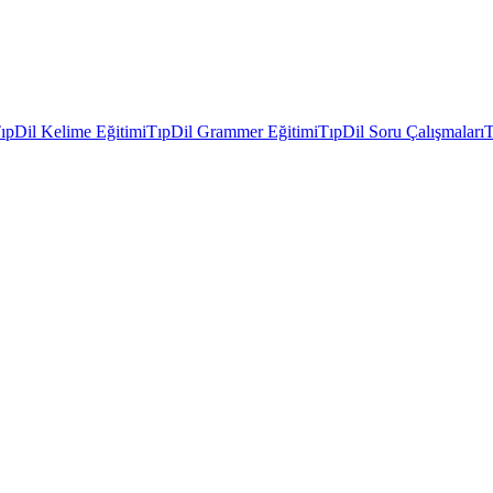
ıpDil Kelime Eğitimi
TıpDil Grammer Eğitimi
TıpDil Soru Çalışmaları
T