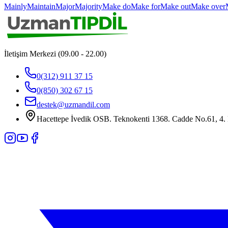
Mainly
Maintain
Major
Majority
Make do
Make for
Make out
Make over
İletişim Merkezi (09.00 - 22.00)
0(312) 911 37 15
0(850) 302 67 15
destek@uzmandil.com
Hacettepe İvedik OSB. Teknokenti 1368. Cadde No.61, 4