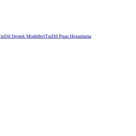
ıpDil Destek Modülleri
TıpDil Puan Hesaplama