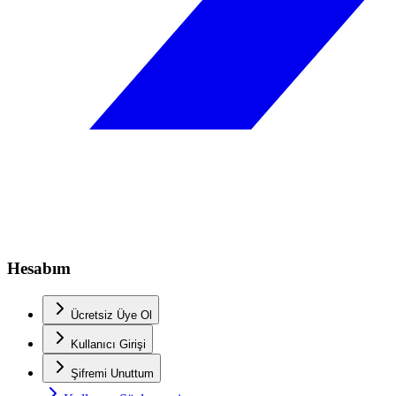
Hesabım
Ücretsiz Üye Ol
Kullanıcı Girişi
Şifremi Unuttum