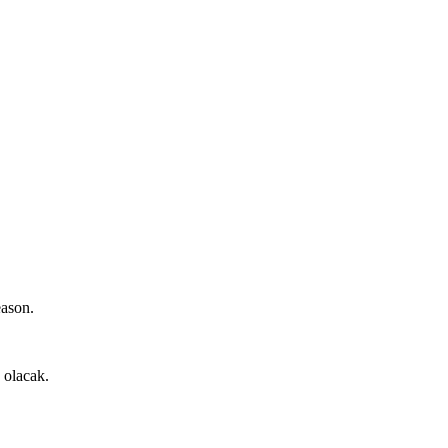
eason.
n olacak.