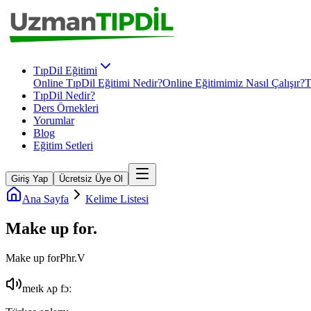
TıpDil Eğitimi
Online TıpDil Eğitimi Nedir?
Online Eğitimimiz Nasıl Çalışır?
T
TıpDil Nedir?
Ders Örnekleri
Yorumlar
Blog
Eğitim Setleri
Giriş Yap
Ücretsiz Üye Ol
Ana Sayfa
Kelime Listesi
Make up for
.
Make up for
Phr.V
meɪk ʌp fɔː