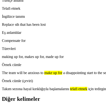
Türkçe anlamı
Telafi etmek
İngilizce tanımı
Replace sth that has been lost
Eş anlamlılar
Compensate for
Türevleri
making up for, makes up for, made up for
Örnek cümle
The team will be anxious to
make up for
a disappointing start to the s
Örnek cümle (çeviri)
Takım sezona hayal kırıklığıyla başlamalarını
telafi etmek
için tedirgi
Diğer kelimeler