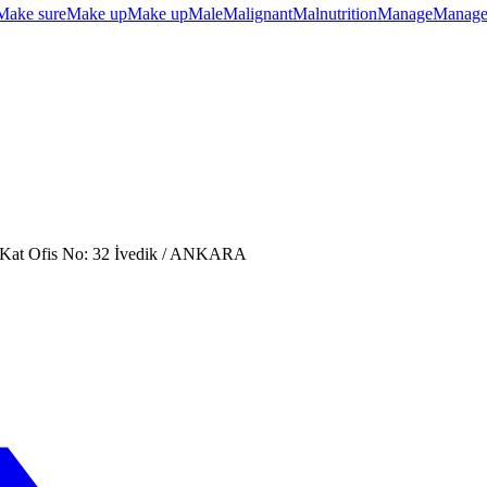
Make sure
Make up
Make up
Male
Malignant
Malnutrition
Manage
Manage
. Kat Ofis No: 32 İvedik / ANKARA