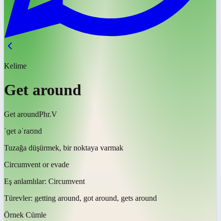
Kelime
Get around
Get around
Phr.V
ˈɡet əˈraʊnd
Tuzağa düşürmek, bir noktaya varmak
Circumvent or evade
Eş anlamlılar:
Circumvent
Türevler:
getting around, got around, gets around
Örnek Cümle