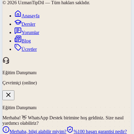
©
2026
UzmanTipDil
— Tüm hakları saklıdır.
Anasayfa
Dersler
Yorumlar
Blog
Ücretler
Eğitim Danışmanı
Çevrimiçi (online)
Eğitim Danışmanı
Merhaba! 👋
WhatsApp Destek
birimine hoş geldiniz. Size nasıl
yardımcı olabiliriz?
Merhaba, bilgi alabilir miyim?
%100 başarı garantisi nedir?