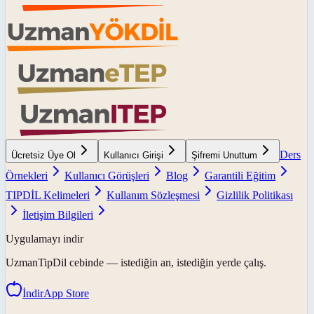
Ders
Ücretsiz Üye Ol
Kullanıcı Girişi
Şifremi Unuttum
Örnekleri
Kullanıcı Görüşleri
Blog
Garantili Eğitim
TIPDİL Kelimeleri
Kullanım Sözleşmesi
Gizlilik Politikası
İletişim Bilgileri
Uygulamayı indir
UzmanTipDil
cebinde — istediğin an, istediğin yerde çalış.
İndir
App Store