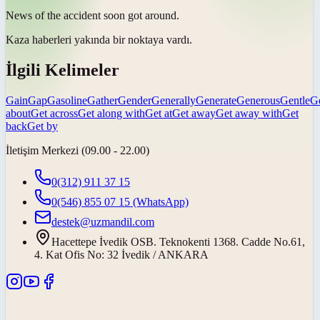
News of the accident soon
got around
.
Kaza haberleri yakında
bir noktaya vardı
.
İlgili Kelimeler
Gain
Gap
Gasoline
Gather
Gender
Generally
Generate
Generous
Gentle
G
about
Get across
Get along with
Get at
Get away
Get away with
Get
back
Get by
İletişim Merkezi (09.00 - 22.00)
0(312) 911 37 15
0(546) 855 07 15
(WhatsApp)
destek@uzmandil.com
Hacettepe İvedik OSB. Teknokenti 1368. Cadde No.61,
4. Kat Ofis No: 32 İvedik / ANKARA