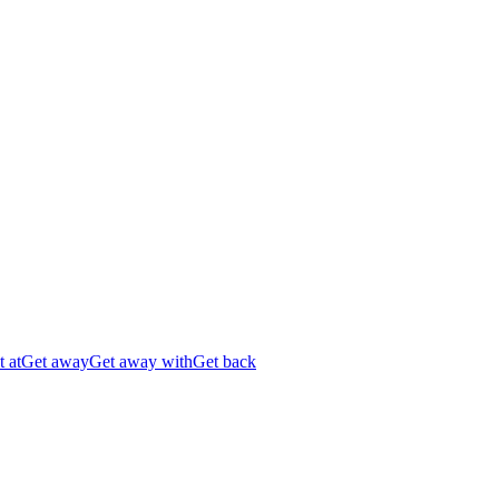
 at
Get away
Get away with
Get back