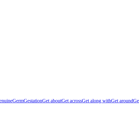
enuine
Germ
Gestation
Get about
Get across
Get along with
Get around
Get