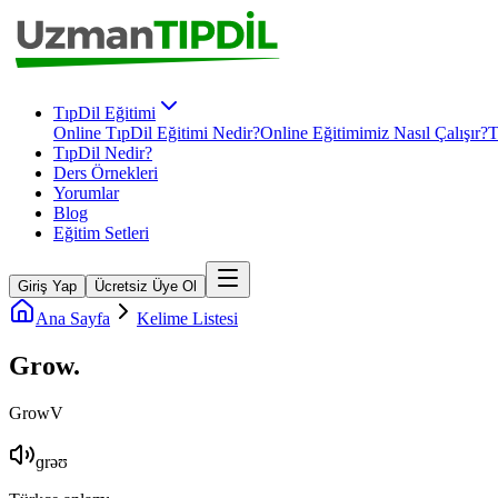
TıpDil Eğitimi
Online TıpDil Eğitimi Nedir?
Online Eğitimimiz Nasıl Çalışır?
T
TıpDil Nedir?
Ders Örnekleri
Yorumlar
Blog
Eğitim Setleri
Giriş Yap
Ücretsiz Üye Ol
Ana Sayfa
Kelime Listesi
Grow
.
Grow
V
ɡrəʊ