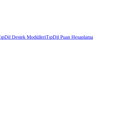
ıpDil Destek Modülleri
TıpDil Puan Hesaplama