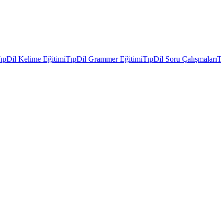
ıpDil Kelime Eğitimi
TıpDil Grammer Eğitimi
TıpDil Soru Çalışmaları
T