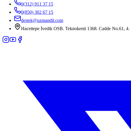
0(312) 911 37 15
0(850) 302 67 15
destek@uzmandil.com
Hacettepe İvedik OSB. Teknokenti 1368. Cadde No.61, 4