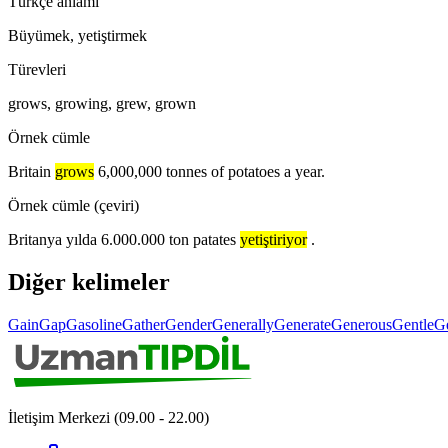
Türkçe anlamı
Büyümek, yetiştirmek
Türevleri
grows, growing, grew, grown
Örnek cümle
Britain
grows
6,000,000 tonnes of potatoes a year.
Örnek cümle (çeviri)
Britanya yılda 6.000.000 ton patates
yetiştiriyor
.
Diğer kelimeler
Gain
Gap
Gasoline
Gather
Gender
Generally
Generate
Generous
Gentle
G
İletişim Merkezi (09.00 - 22.00)