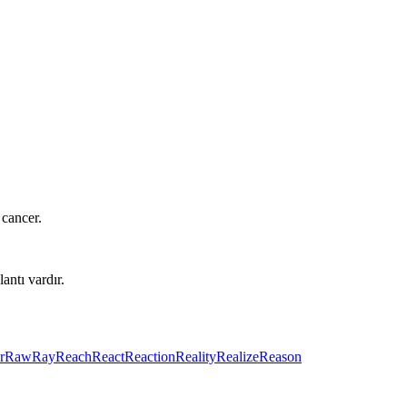
cancer.
antı vardır.
r
Raw
Ray
Reach
React
Reaction
Reality
Realize
Reason