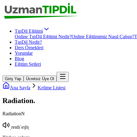
TıpDil Eğitimi
Online TıpDil Eğitimi Nedir?
Online Eğitimimiz Nasıl Çalışır?
T
TıpDil Nedir?
Ders Örnekleri
Yorumlar
Blog
Eğitim Setleri
Giriş Yap
Ücretsiz Üye Ol
Ana Sayfa
Kelime Listesi
Radiation
.
Radiation
N
ˌreɪdɪˈeɪʃn̩