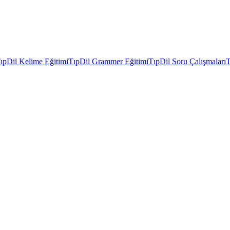
ıpDil Kelime Eğitimi
TıpDil Grammer Eğitimi
TıpDil Soru Çalışmaları
T