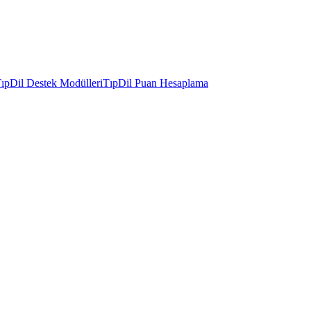
ıpDil Destek Modülleri
TıpDil Puan Hesaplama