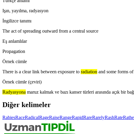
Türkçe anlamı
Işın, yayılma, radyasyon
İngilizce tanımı
The act of spreading outward from a central source
Eş anlamlılar
Propagation
Örnek cümle
There is a clear link between exposure to
radiation
and some forms of 
Örnek cümle (çeviri)
Radyasyona
maruz kalmak ve bazı kanser türleri arasında açık bir bağl
Diğer kelimeler
Rabies
Race
Radical
Rage
Raise
Range
Rapid
Rare
Rarely
Rash
Rate
Rathe