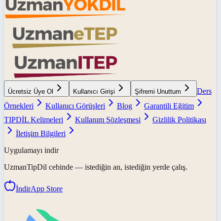
Ders
Ücretsiz Üye Ol
Kullanıcı Girişi
Şifremi Unuttum
Örnekleri
Kullanıcı Görüşleri
Blog
Garantili Eğitim
TIPDİL Kelimeleri
Kullanım Sözleşmesi
Gizlilik Politikası
İletişim Bilgileri
Uygulamayı indir
UzmanTipDil
cebinde — istediğin an, istediğin yerde çalış.
İndir
App Store