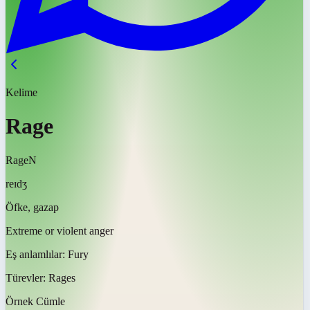
Kelime
Rage
Rage
N
reɪdʒ
Öfke, gazap
Extreme or violent anger
Eş anlamlılar:
Fury
Türevler:
Rages
Örnek Cümle