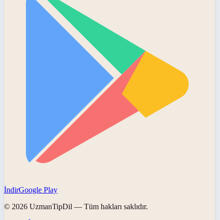
İndir
Google Play
©
2026
UzmanTipDil
— Tüm hakları saklıdır.