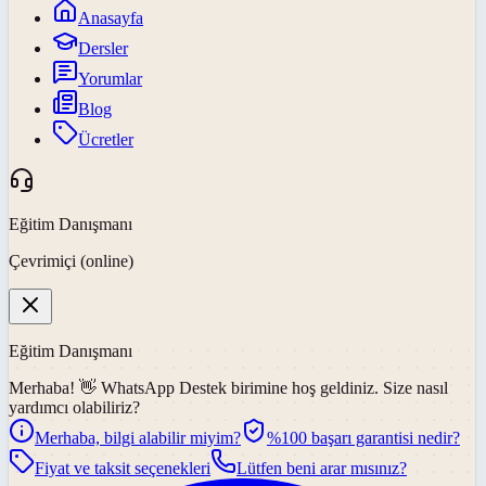
Anasayfa
Dersler
Yorumlar
Blog
Ücretler
Eğitim Danışmanı
Çevrimiçi (online)
Eğitim Danışmanı
Merhaba! 👋
WhatsApp Destek
birimine hoş geldiniz. Size nasıl
yardımcı olabiliriz?
Merhaba, bilgi alabilir miyim?
%100 başarı garantisi nedir?
Fiyat ve taksit seçenekleri
Lütfen beni arar mısınız?