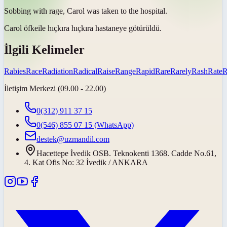
Sobbing with
rage
, Carol was taken to the hospital.
Carol
öfke
ile hıçkıra hıçkıra hastaneye götürüldü.
İlgili Kelimeler
Rabies
Race
Radiation
Radical
Raise
Range
Rapid
Rare
Rarely
Rash
Rate
R
İletişim Merkezi (09.00 - 22.00)
0(312) 911 37 15
0(546) 855 07 15
(WhatsApp)
destek@uzmandil.com
Hacettepe İvedik OSB. Teknokenti 1368. Cadde No.61,
4. Kat Ofis No: 32 İvedik / ANKARA