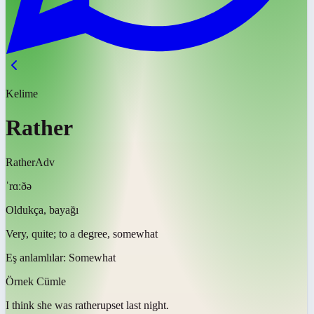
Kelime
Rather
Rather
Adv
ˈrɑːðə
Oldukça, bayağı
Very, quite; to a degree, somewhat
Eş anlamlılar:
Somewhat
Örnek Cümle
I think she was
rather
upset last night.