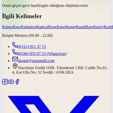
Onun geçen gece
hayli
üzgün olduğunu düşünüyorum.
İlgili Kelimeler
Rabies
Race
Radiation
Radical
Rage
Raise
Range
Rapid
Rare
Rarely
Rash
İletişim Merkezi (09.00 - 22.00)
0(312) 911 37 15
0(546) 855 07 15
(WhatsApp)
destek@uzmandil.com
Hacettepe İvedik OSB. Teknokenti 1368. Cadde No.61,
4. Kat Ofis No: 32 İvedik / ANKARA