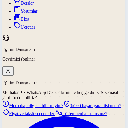
Dersler
Yorumlar
Blog
Ücretler
Eğitim Danışmanı
Çevrimiçi (online)
Eğitim Danışmanı
Merhaba! 👋
WhatsApp Destek
birimine hoş geldiniz. Size nasıl
yardımcı olabiliriz?
Merhaba, bilgi alabilir miyim?
%100 başarı garantisi nedir?
Fiyat ve taksit seçenekleri
Lütfen beni arar mısınız?