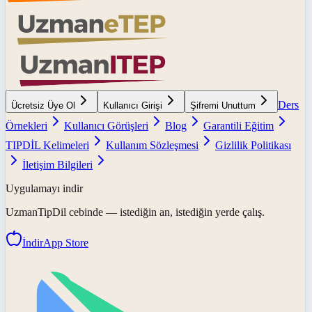
Ders
Ücretsiz Üye Ol
Kullanıcı Girişi
Şifremi Unuttum
Örnekleri
Kullanıcı Görüşleri
Blog
Garantili Eğitim
TIPDİL Kelimeleri
Kullanım Sözleşmesi
Gizlilik Politikası
İletişim Bilgileri
Uygulamayı indir
UzmanTipDil
cebinde — istediğin an, istediğin yerde çalış.
İndir
App Store