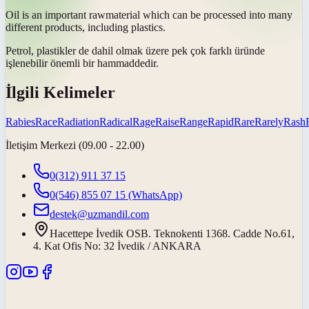
Oil is an important
raw
material which can be processed into many
different products, including plastics.
Petrol, plastikler de dahil olmak üzere pek çok farklı üründe
işlenebilir önemli bir
ham
maddedir.
İlgili Kelimeler
Rabies
Race
Radiation
Radical
Rage
Raise
Range
Rapid
Rare
Rarely
Rash
İletişim Merkezi (09.00 - 22.00)
0(312) 911 37 15
0(546) 855 07 15
(WhatsApp)
destek@uzmandil.com
Hacettepe İvedik OSB. Teknokenti 1368. Cadde No.61,
4. Kat Ofis No: 32 İvedik / ANKARA