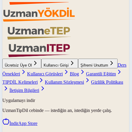
Ders
Ücretsiz Üye Ol
Kullanıcı Girişi
Şifremi Unuttum
Örnekleri
Kullanıcı Görüşleri
Blog
Garantili Eğitim
TIPDİL Kelimeleri
Kullanım Sözleşmesi
Gizlilik Politikası
İletişim Bilgileri
Uygulamayı indir
UzmanTipDil
cebinde — istediğin an, istediğin yerde çalış.
İndir
App Store