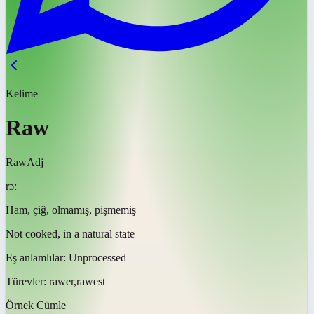
Kelime
Raw
Raw
Adj
rɔː
Ham, çiğ, olmamış, pişmemiş
Not cooked, in a natural state
Eş anlamlılar:
Unprocessed
Türevler:
rawer,rawest
Örnek Cümle