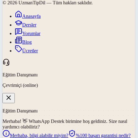
©
2026
UzmanTipDil
— Tüm hakları saklıdır.
Anasayfa
Dersler
Yorumlar
Blog
Ücretler
Eğitim Danışmanı
Çevrimiçi (online)
Eğitim Danışmanı
Merhaba! 👋
WhatsApp Destek
birimine hoş geldiniz. Size nasıl
yardımcı olabiliriz?
Merhaba, bilgi alabilir miyim?
%100 başarı garantisi nedir?