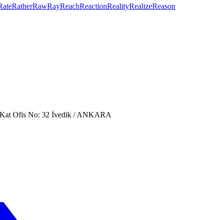
Rate
Rather
Raw
Ray
Reach
Reaction
Reality
Realize
Reason
. Kat Ofis No: 32 İvedik / ANKARA