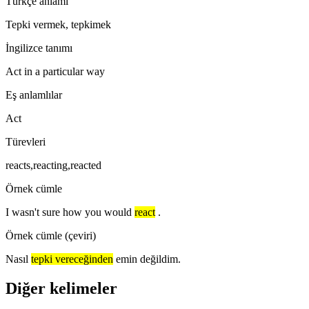
Türkçe anlamı
Tepki vermek, tepkimek
İngilizce tanımı
Act in a particular way
Eş anlamlılar
Act
Türevleri
reacts,reacting,reacted
Örnek cümle
I wasn't sure how you would
react
.
Örnek cümle (çeviri)
Nasıl
tepki vereceğinden
emin değildim.
Diğer kelimeler