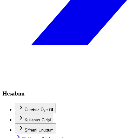
Hesabım
Ücretsiz Üye Ol
Kullanıcı Girişi
Şifremi Unuttum