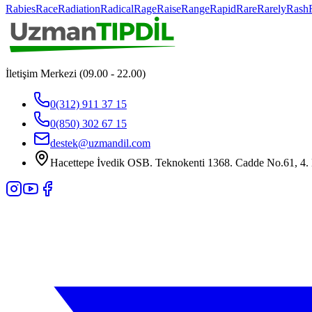
Rabies
Race
Radiation
Radical
Rage
Raise
Range
Rapid
Rare
Rarely
Rash
İletişim Merkezi (09.00 - 22.00)
0(312) 911 37 15
0(850) 302 67 15
destek@uzmandil.com
Hacettepe İvedik OSB. Teknokenti 1368. Cadde No.61, 4