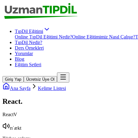
TıpDil Eğitimi
Online TıpDil Eğitimi Nedir?
Online Eğitimimiz Nasıl Çalışır?
T
TıpDil Nedir?
Ders Örnekleri
Yorumlar
Blog
Eğitim Setleri
Giriş Yap
Ücretsiz Üye Ol
Ana Sayfa
Kelime Listesi
React
.
React
V
rɪˈækt