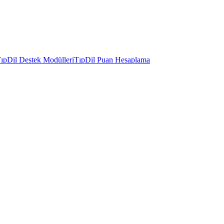
ıpDil Destek Modülleri
TıpDil Puan Hesaplama