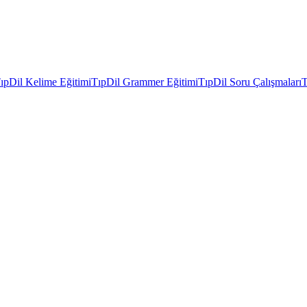
ıpDil Kelime Eğitimi
TıpDil Grammer Eğitimi
TıpDil Soru Çalışmaları
T