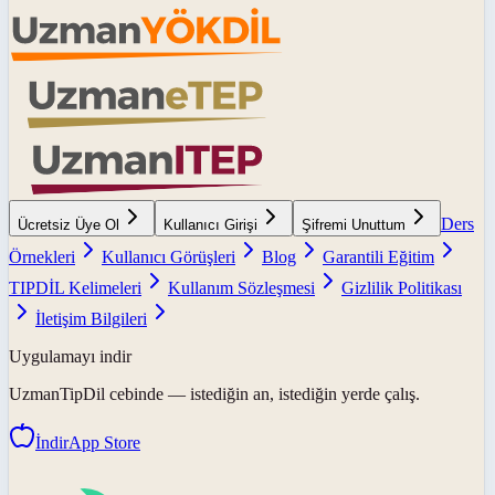
Ders
Ücretsiz Üye Ol
Kullanıcı Girişi
Şifremi Unuttum
Örnekleri
Kullanıcı Görüşleri
Blog
Garantili Eğitim
TIPDİL Kelimeleri
Kullanım Sözleşmesi
Gizlilik Politikası
İletişim Bilgileri
Uygulamayı indir
UzmanTipDil
cebinde — istediğin an, istediğin yerde çalış.
İndir
App Store