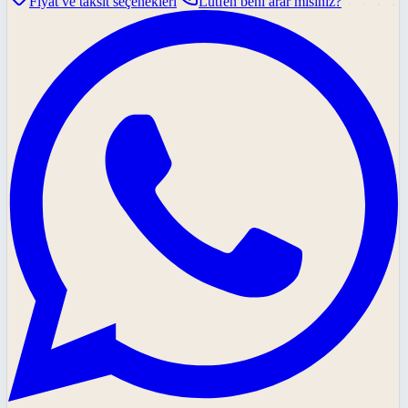
Fiyat ve taksit seçenekleri
Lütfen beni arar mısınız?