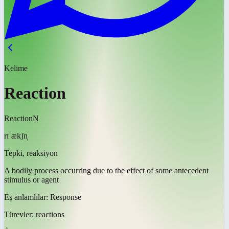
Kelime
Reaction
Reaction
N
rɪˈækʃn̩
Tepki, reaksiyon
A bodily process occurring due to the effect of some antecedent
stimulus or agent
Eş anlamlılar:
Response
Türevler:
reactions