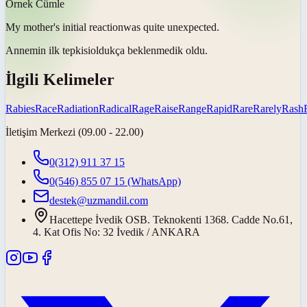
Örnek Cümle
My mother's initial
reaction
was quite unexpected.
Annemin ilk
tepkisi
oldukça beklenmedik oldu.
İlgili Kelimeler
Rabies
Race
Radiation
Radical
Rage
Raise
Range
Rapid
Rare
Rarely
Rash
İletişim Merkezi (09.00 - 22.00)
0(312) 911 37 15
0(546) 855 07 15
(WhatsApp)
destek@uzmandil.com
Hacettepe İvedik OSB. Teknokenti 1368. Cadde No.61,
4. Kat Ofis No: 32 İvedik / ANKARA