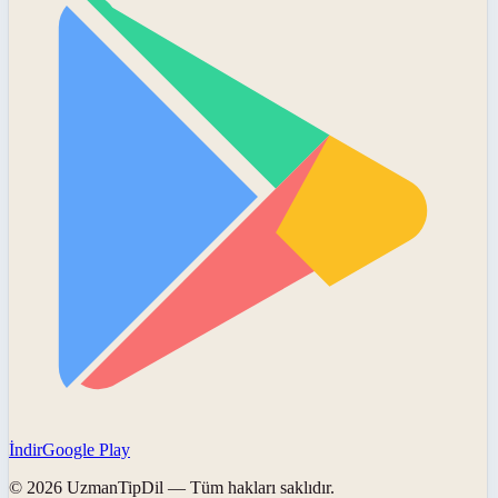
İndir
Google Play
©
2026
UzmanTipDil
— Tüm hakları saklıdır.