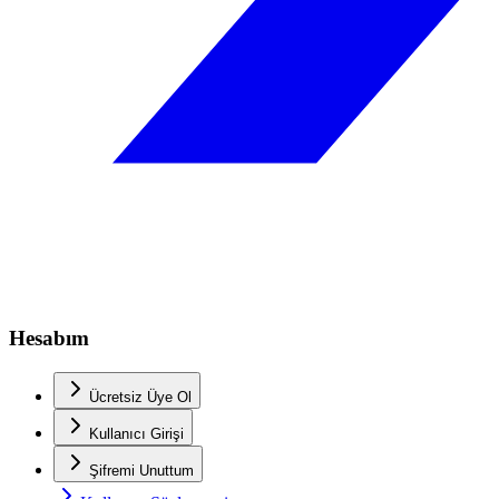
Hesabım
Ücretsiz Üye Ol
Kullanıcı Girişi
Şifremi Unuttum