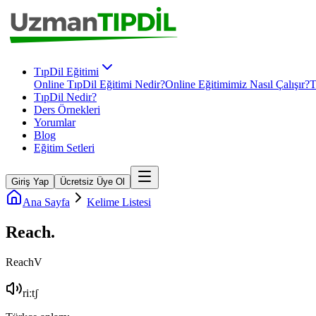
TıpDil Eğitimi
Online TıpDil Eğitimi Nedir?
Online Eğitimimiz Nasıl Çalışır?
T
TıpDil Nedir?
Ders Örnekleri
Yorumlar
Blog
Eğitim Setleri
Giriş Yap
Ücretsiz Üye Ol
Ana Sayfa
Kelime Listesi
Reach
.
Reach
V
riːtʃ