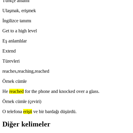
Türkçe anlamı
Ulaşmak, erişmek
İngilizce tanımı
Get to a high level
Eş anlamlılar
Extend
Türevleri
reaches,reaching,reached
Örnek cümle
He
reached
for the phone and knocked over a glass.
Örnek cümle (çeviri)
O telefona
erişti
ve bir bardağı düşürdü.
Diğer kelimeler