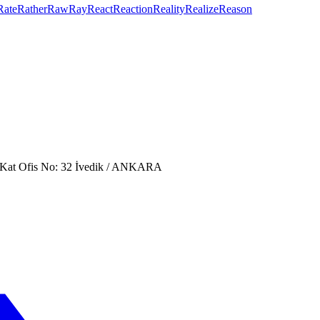
Rate
Rather
Raw
Ray
React
Reaction
Reality
Realize
Reason
. Kat Ofis No: 32 İvedik / ANKARA