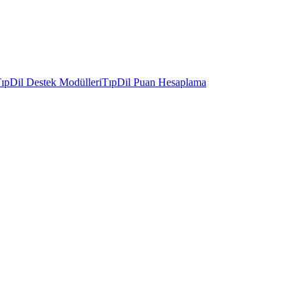
ıpDil Destek Modülleri
TıpDil Puan Hesaplama