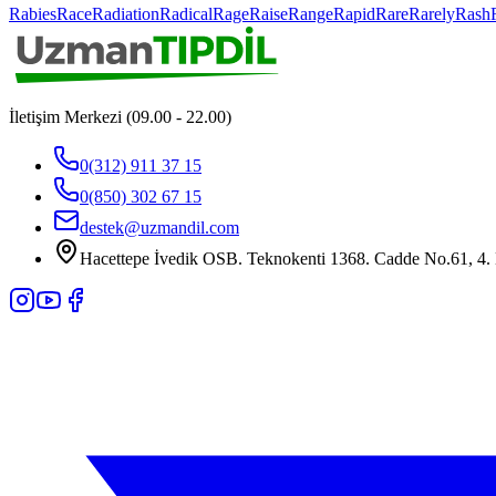
Rabies
Race
Radiation
Radical
Rage
Raise
Range
Rapid
Rare
Rarely
Rash
İletişim Merkezi (09.00 - 22.00)
0(312) 911 37 15
0(850) 302 67 15
destek@uzmandil.com
Hacettepe İvedik OSB. Teknokenti 1368. Cadde No.61, 4