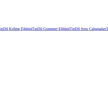
ıpDil Kelime Eğitimi
TıpDil Grammer Eğitimi
TıpDil Soru Çalışmaları
T