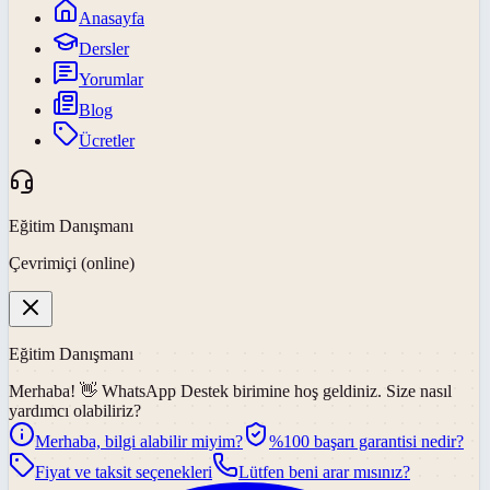
Anasayfa
Dersler
Yorumlar
Blog
Ücretler
Eğitim Danışmanı
Çevrimiçi (online)
Eğitim Danışmanı
Merhaba! 👋
WhatsApp Destek
birimine hoş geldiniz. Size nasıl
yardımcı olabiliriz?
Merhaba, bilgi alabilir miyim?
%100 başarı garantisi nedir?
Fiyat ve taksit seçenekleri
Lütfen beni arar mısınız?