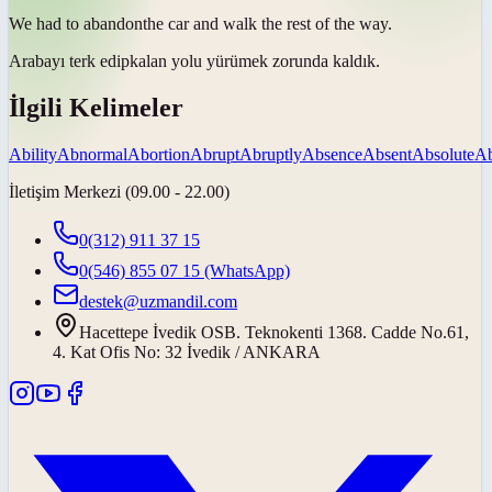
We had to
abandon
the car and walk the rest of the way.
Arabayı
terk edip
kalan yolu yürümek zorunda kaldık.
İlgili Kelimeler
Ability
Abnormal
Abortion
Abrupt
Abruptly
Absence
Absent
Absolute
Ab
İletişim Merkezi (09.00 - 22.00)
0(312) 911 37 15
0(546) 855 07 15
(WhatsApp)
destek@uzmandil.com
Hacettepe İvedik OSB. Teknokenti 1368. Cadde No.61,
4. Kat Ofis No: 32 İvedik / ANKARA