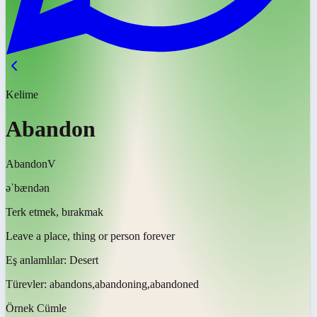
Kelime
Abandon
Abandon
V
əˈbændən
Terk etmek, bırakmak
Leave a place, thing or person forever
Eş anlamlılar:
Desert
Türevler:
abandons,abandoning,abandoned
Örnek Cümle