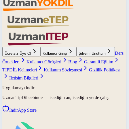
Ders
Ücretsiz Üye Ol
Kullanıcı Girişi
Şifremi Unuttum
Örnekleri
Kullanıcı Görüşleri
Blog
Garantili Eğitim
TIPDİL Kelimeleri
Kullanım Sözleşmesi
Gizlilik Politikası
İletişim Bilgileri
Uygulamayı indir
UzmanTipDil
cebinde — istediğin an, istediğin yerde çalış.
İndir
App Store