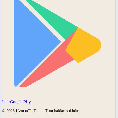
İndir
Google Play
©
2026
UzmanTipDil
— Tüm hakları saklıdır.