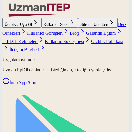
Ders
Ücretsiz Üye Ol
Kullanıcı Girişi
Şifremi Unuttum
Örnekleri
Kullanıcı Görüşleri
Blog
Garantili Eğitim
TIPDİL Kelimeleri
Kullanım Sözleşmesi
Gizlilik Politikası
İletişim Bilgileri
Uygulamayı indir
UzmanTipDil
cebinde — istediğin an, istediğin yerde çalış.
İndir
App Store