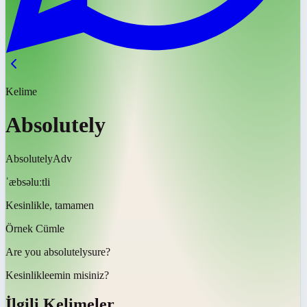
Kelime
Absolutely
Absolutely
Adv
ˈæbsəluːtli
Kesinlikle, tamamen
Örnek Cümle
Are you
absolutely
sure?
Kesinlikle
emin misiniz?
İlgili Kelimeler