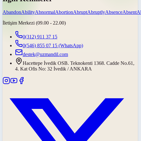
Abandon
Ability
Abnormal
Abortion
Abrupt
Abruptly
Absence
Absent
A
İletişim Merkezi (09.00 - 22.00)
0(312) 911 37 15
0(546) 855 07 15
(WhatsApp)
destek@uzmandil.com
Hacettepe İvedik OSB. Teknokenti 1368. Cadde No.61,
4. Kat Ofis No: 32 İvedik / ANKARA