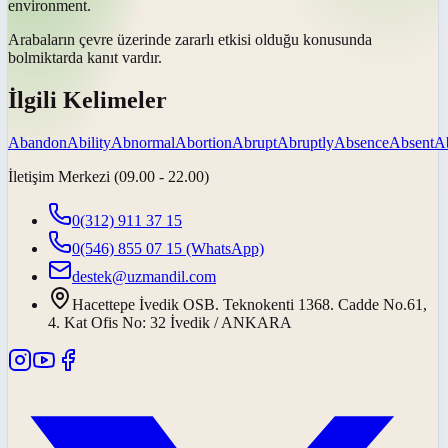
environment.
Arabaların çevre üzerinde zararlı etkisi olduğu konusunda
bol
miktarda kanıt vardır.
İlgili Kelimeler
Abandon
Ability
Abnormal
Abortion
Abrupt
Abruptly
Absence
Absent
A
İletişim Merkezi (09.00 - 22.00)
0(312) 911 37 15
0(546) 855 07 15
(WhatsApp)
destek@uzmandil.com
Hacettepe İvedik OSB. Teknokenti 1368. Cadde No.61,
4. Kat Ofis No: 32 İvedik / ANKARA