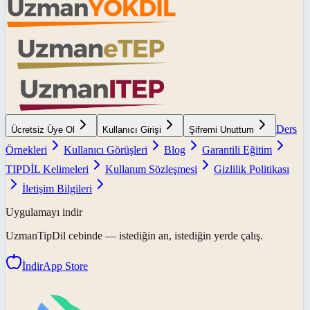
Ders
Ücretsiz Üye Ol
Kullanıcı Girişi
Şifremi Unuttum
Örnekleri
Kullanıcı Görüşleri
Blog
Garantili Eğitim
TIPDİL Kelimeleri
Kullanım Sözleşmesi
Gizlilik Politikası
İletişim Bilgileri
Uygulamayı indir
UzmanTipDil
cebinde — istediğin an, istediğin yerde çalış.
İndir
App Store