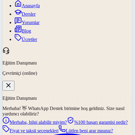
Anasayfa
Dersler
Yorumlar
Blog
Ücretler
Eğitim Danışmanı
Çevrimiçi (online)
Eğitim Danışmanı
Merhaba! 👋
WhatsApp Destek
birimine hoş geldiniz. Size nasıl
yardımcı olabiliriz?
Merhaba, bilgi alabilir miyim?
%100 başarı garantisi nedir?
Fiyat ve taksit seçenekleri
Lütfen beni arar mısınız?