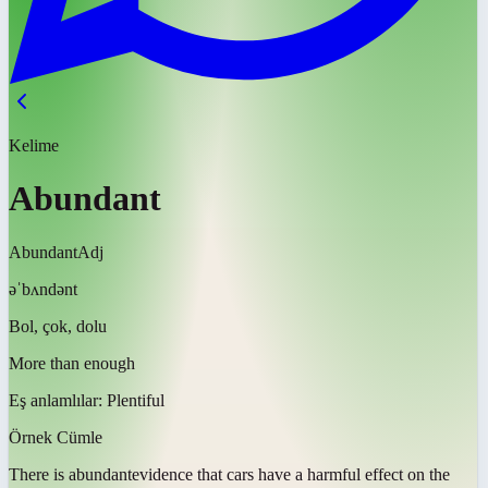
Kelime
Abundant
Abundant
Adj
əˈbʌndənt
Bol, çok, dolu
More than enough
Eş anlamlılar:
Plentiful
Örnek Cümle
There is
abundant
evidence that cars have a harmful effect on the