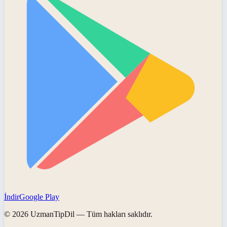
İndir
Google Play
©
2026
UzmanTipDil
— Tüm hakları saklıdır.