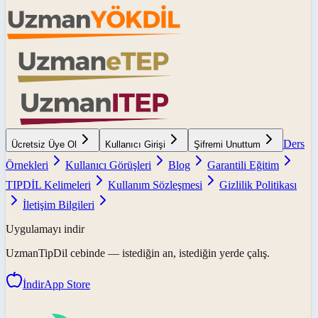
Ders
Ücretsiz Üye Ol
Kullanıcı Girişi
Şifremi Unuttum
Örnekleri
Kullanıcı Görüşleri
Blog
Garantili Eğitim
TIPDİL Kelimeleri
Kullanım Sözleşmesi
Gizlilik Politikası
İletişim Bilgileri
Uygulamayı indir
UzmanTipDil
cebinde — istediğin an, istediğin yerde çalış.
İndir
App Store