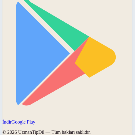
İndir
Google Play
©
2026
UzmanTipDil
— Tüm hakları saklıdır.