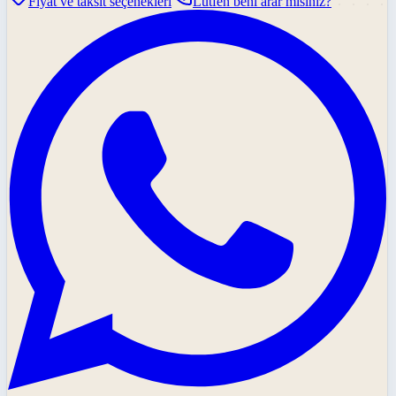
Fiyat ve taksit seçenekleri
Lütfen beni arar mısınız?