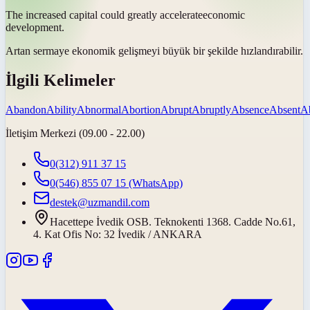
The increased capital could greatly
accelerate
economic
development.
Artan sermaye ekonomik gelişmeyi büyük bir şekilde
hızlandırabilir
.
İlgili Kelimeler
Abandon
Ability
Abnormal
Abortion
Abrupt
Abruptly
Absence
Absent
A
İletişim Merkezi (09.00 - 22.00)
0(312) 911 37 15
0(546) 855 07 15
(WhatsApp)
destek@uzmandil.com
Hacettepe İvedik OSB. Teknokenti 1368. Cadde No.61,
4. Kat Ofis No: 32 İvedik / ANKARA