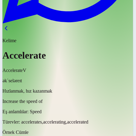
Kelime
Accelerate
Accelerate
V
əkˈseləreɪt
Hızlanmak, hız kazanmak
Increase the speed of
Eş anlamlılar:
Speed
Türevler:
accelerates,accelerating,accelerated
Örnek Cümle