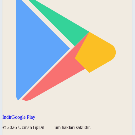
İndir
Google Play
©
2026
UzmanTipDil
— Tüm hakları saklıdır.