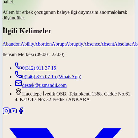
ballet.
Ailem bir erkek çocuğunun baleye ilgi duymasını
anormal
olarak
düşündüler.
İlgili Kelimeler
Abandon
Ability
Abortion
Abrupt
Abruptly
Absence
Absent
Absolute
Abs
İletişim Merkezi (09.00 - 22.00)
0(312) 911 37 15
0(546) 855 07 15
(WhatsApp)
destek@uzmandil.com
Hacettepe İvedik OSB. Teknokenti 1368. Cadde No.61,
4. Kat Ofis No: 32 İvedik / ANKARA