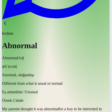
Kelime
Abnormal
Abnormal
Adj
æbˈnɔːml̩
Anormal, olağandışı
Different from what is usual or normal
Eş anlamlılar:
Unusual
Örnek Cümle
My parents thought it was
abnormal
for a boy to be interested in