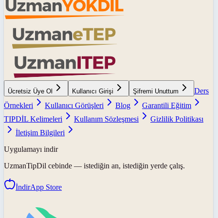
Ders
Ücretsiz Üye Ol
Kullanıcı Girişi
Şifremi Unuttum
Örnekleri
Kullanıcı Görüşleri
Blog
Garantili Eğitim
TIPDİL Kelimeleri
Kullanım Sözleşmesi
Gizlilik Politikası
İletişim Bilgileri
Uygulamayı indir
UzmanTipDil
cebinde — istediğin an, istediğin yerde çalış.
İndir
App Store