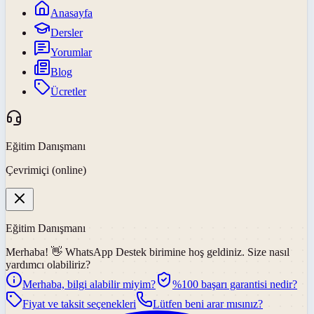
Anasayfa
Dersler
Yorumlar
Blog
Ücretler
Eğitim Danışmanı
Çevrimiçi (online)
Eğitim Danışmanı
Merhaba! 👋
WhatsApp Destek
birimine hoş geldiniz. Size nasıl
yardımcı olabiliriz?
Merhaba, bilgi alabilir miyim?
%100 başarı garantisi nedir?
Fiyat ve taksit seçenekleri
Lütfen beni arar mısınız?