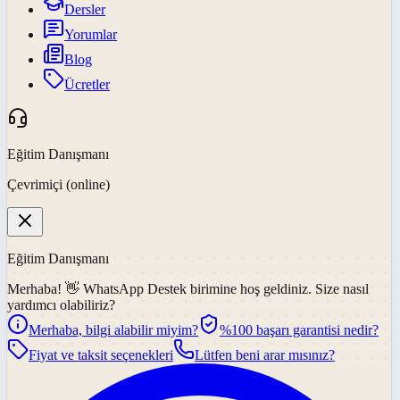
Dersler
Yorumlar
Blog
Ücretler
Eğitim Danışmanı
Çevrimiçi (online)
Eğitim Danışmanı
Merhaba! 👋
WhatsApp Destek
birimine hoş geldiniz. Size nasıl
yardımcı olabiliriz?
Merhaba, bilgi alabilir miyim?
%100 başarı garantisi nedir?
Fiyat ve taksit seçenekleri
Lütfen beni arar mısınız?