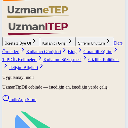
Ders
Ücretsiz Üye Ol
Kullanıcı Girişi
Şifremi Unuttum
Örnekleri
Kullanıcı Görüşleri
Blog
Garantili Eğitim
TIPDİL Kelimeleri
Kullanım Sözleşmesi
Gizlilik Politikası
İletişim Bilgileri
Uygulamayı indir
UzmanTipDil
cebinde — istediğin an, istediğin yerde çalış.
İndir
App Store