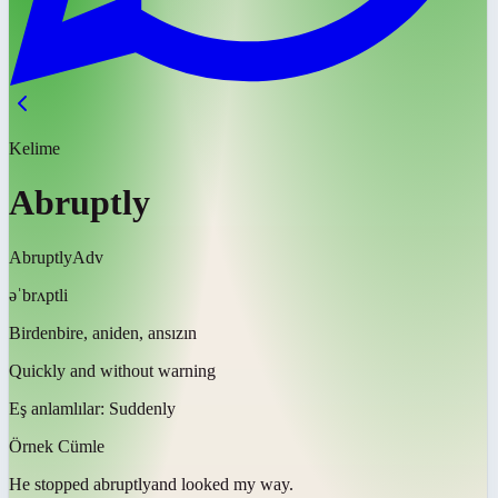
Kelime
Abruptly
Abruptly
Adv
əˈbrʌptli
Birdenbire, aniden, ansızın
Quickly and without warning
Eş anlamlılar:
Suddenly
Örnek Cümle
He stopped
abruptly
and looked my way.