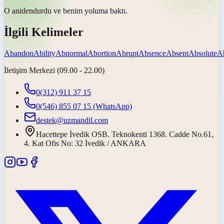
O
aniden
durdu ve benim yoluma baktı.
İlgili Kelimeler
Abandon
Ability
Abnormal
Abortion
Abrupt
Absence
Absent
Absolute
Ab
İletişim Merkezi (09.00 - 22.00)
0(312) 911 37 15
0(546) 855 07 15
(WhatsApp)
destek@uzmandil.com
Hacettepe İvedik OSB. Teknokenti 1368. Cadde No.61,
4. Kat Ofis No: 32 İvedik / ANKARA