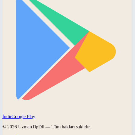
İndir
Google Play
©
2026
UzmanTipDil
— Tüm hakları saklıdır.