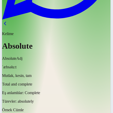
Kelime
Absolute
Absolute
Adj
ˈæbsəluːt
Mutlak, kesin, tam
Total and complete
Eş anlamlılar:
Complete
Türevler:
absolutely
Örnek Cümle