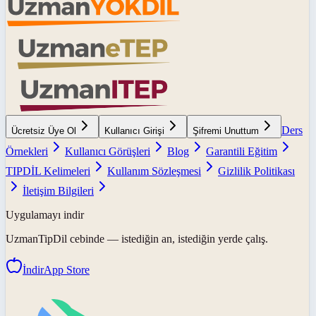
Ders
Ücretsiz Üye Ol
Kullanıcı Girişi
Şifremi Unuttum
Örnekleri
Kullanıcı Görüşleri
Blog
Garantili Eğitim
TIPDİL Kelimeleri
Kullanım Sözleşmesi
Gizlilik Politikası
İletişim Bilgileri
Uygulamayı indir
UzmanTipDil
cebinde — istediğin an, istediğin yerde çalış.
İndir
App Store