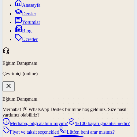
Anasayfa
Dersler
Yorumlar
Blog
Ücretler
Eğitim Danışmanı
Çevrimiçi (online)
Eğitim Danışmanı
Merhaba! 👋
WhatsApp Destek
birimine hoş geldiniz. Size nasıl
yardımcı olabiliriz?
Merhaba, bilgi alabilir miyim?
%100 başarı garantisi nedir?
Fiyat ve taksit seçenekleri
Lütfen beni arar mısınız?