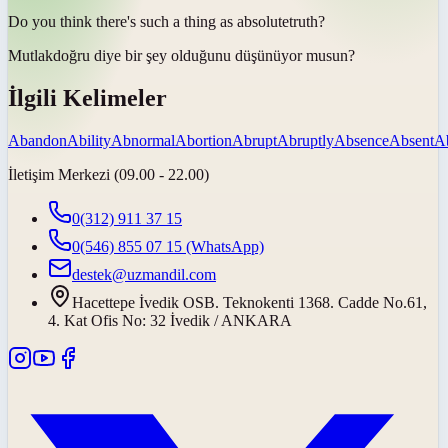
Do you think there's such a thing as
absolute
truth?
Mutlak
doğru diye bir şey olduğunu düşünüyor musun?
İlgili Kelimeler
Abandon
Ability
Abnormal
Abortion
Abrupt
Abruptly
Absence
Absent
Ab
İletişim Merkezi (09.00 - 22.00)
0(312) 911 37 15
0(546) 855 07 15
(WhatsApp)
destek@uzmandil.com
Hacettepe İvedik OSB. Teknokenti 1368. Cadde No.61,
4. Kat Ofis No: 32 İvedik / ANKARA