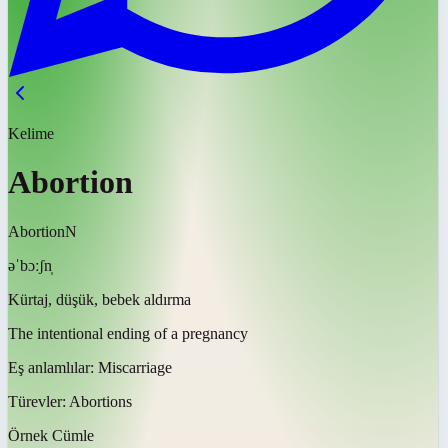
Kelime
Abortion
Abortion
N
əˈbɔːʃn̩
Kürtaj, düşük, bebek aldırma
The intentional ending of a pregnancy
Eş anlamlılar:
Miscarriage
Türevler:
Abortions
Örnek Cümle