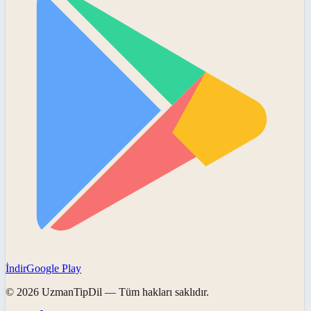
İndir
Google Play
©
2026
UzmanTipDil
— Tüm hakları saklıdır.