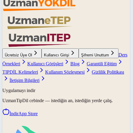
Ders
Ücretsiz Üye Ol
Kullanıcı Girişi
Şifremi Unuttum
Örnekleri
Kullanıcı Görüşleri
Blog
Garantili Eğitim
TIPDİL Kelimeleri
Kullanım Sözleşmesi
Gizlilik Politikası
İletişim Bilgileri
Uygulamayı indir
UzmanTipDil
cebinde — istediğin an, istediğin yerde çalış.
İndir
App Store