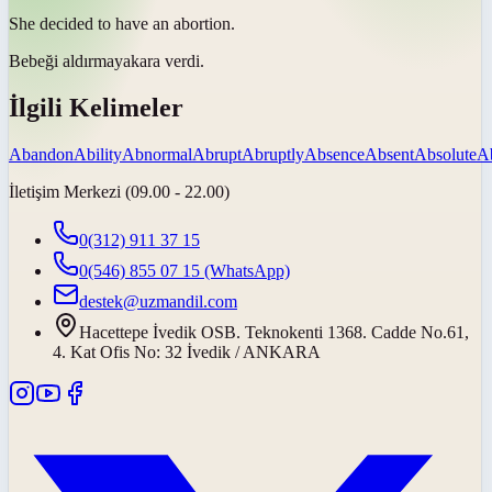
She decided to have an
abortion
.
Bebeği aldırmaya
kara verdi.
İlgili Kelimeler
Abandon
Ability
Abnormal
Abrupt
Abruptly
Absence
Absent
Absolute
Ab
İletişim Merkezi (09.00 - 22.00)
0(312) 911 37 15
0(546) 855 07 15
(WhatsApp)
destek@uzmandil.com
Hacettepe İvedik OSB. Teknokenti 1368. Cadde No.61,
4. Kat Ofis No: 32 İvedik / ANKARA