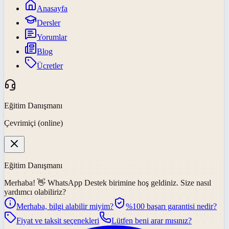
Anasayfa
Dersler
Yorumlar
Blog
Ücretler
Eğitim Danışmanı
Çevrimiçi (online)
Eğitim Danışmanı
Merhaba! 👋
WhatsApp Destek
birimine hoş geldiniz. Size nasıl
yardımcı olabiliriz?
Merhaba, bilgi alabilir miyim?
%100 başarı garantisi nedir?
Fiyat ve taksit seçenekleri
Lütfen beni arar mısınız?