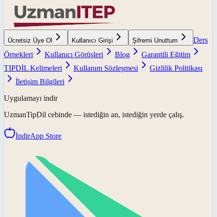
Ders
Ücretsiz Üye Ol
Kullanıcı Girişi
Şifremi Unuttum
Örnekleri
Kullanıcı Görüşleri
Blog
Garantili Eğitim
TIPDİL Kelimeleri
Kullanım Sözleşmesi
Gizlilik Politikası
İletişim Bilgileri
Uygulamayı indir
UzmanTipDil
cebinde — istediğin an, istediğin yerde çalış.
İndir
App Store