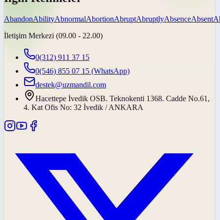
Abandon
Ability
Abnormal
Abortion
Abrupt
Abruptly
Absence
Absent
A
İletişim Merkezi (09.00 - 22.00)
0(312) 911 37 15
0(546) 855 07 15
(WhatsApp)
destek@uzmandil.com
Hacettepe İvedik OSB. Teknokenti 1368. Cadde No.61,
4. Kat Ofis No: 32 İvedik / ANKARA