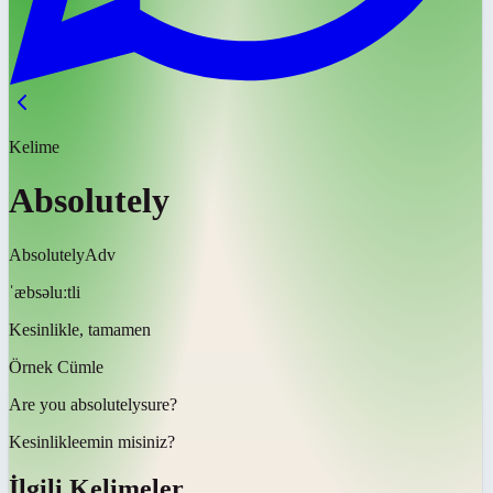
Kelime
Absolutely
Absolutely
Adv
ˈæbsəluːtli
Kesinlikle, tamamen
Örnek Cümle
Are you
absolutely
sure?
Kesinlikle
emin misiniz?
İlgili Kelimeler