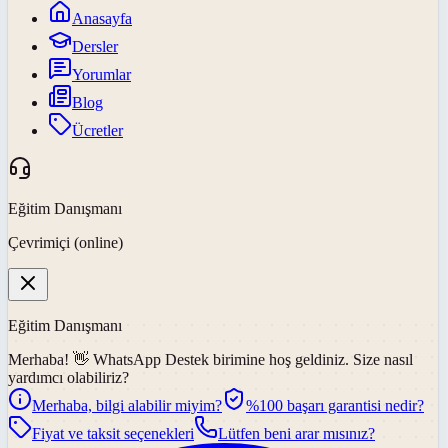
Anasayfa
Dersler
Yorumlar
Blog
Ücretler
Eğitim Danışmanı
Çevrimiçi (online)
Eğitim Danışmanı
Merhaba! 👋
WhatsApp Destek
birimine hoş geldiniz. Size nasıl
yardımcı olabiliriz?
Merhaba, bilgi alabilir miyim?
%100 başarı garantisi nedir?
Fiyat ve taksit seçenekleri
Lütfen beni arar mısınız?