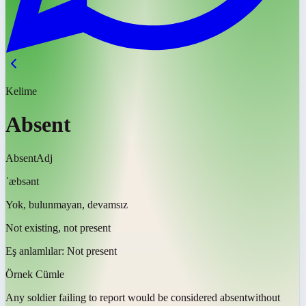
Kelime
Absent
Absent
Adj
ˈæbsənt
Yok, bulunmayan, devamsız
Not existing, not present
Eş anlamlılar:
Not present
Örnek Cümle
Any soldier failing to report would be considered
absent
without