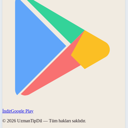
İndir
Google Play
©
2026
UzmanTipDil
— Tüm hakları saklıdır.