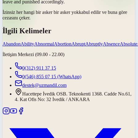
leave and punished accordingly.
İzinsiz her hangi bir asker bir asker
yok
kabul edilir ve buna göre
cezasını çeker.
İlgili Kelimeler
Abandon
Ability
Abnormal
Abortion
Abrupt
Abruptly
Absence
Absolute
İletişim Merkezi (09.00 - 22.00)
0(312) 911 37 15
0(546) 855 07 15
(WhatsApp)
destek@uzmandil.com
Hacettepe İvedik OSB. Teknokenti 1368. Cadde No.61,
4. Kat Ofis No: 32 İvedik / ANKARA