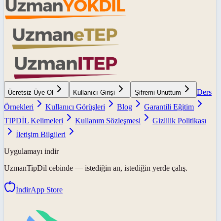
Ders
Ücretsiz Üye Ol
Kullanıcı Girişi
Şifremi Unuttum
Örnekleri
Kullanıcı Görüşleri
Blog
Garantili Eğitim
TIPDİL Kelimeleri
Kullanım Sözleşmesi
Gizlilik Politikası
İletişim Bilgileri
Uygulamayı indir
UzmanTipDil
cebinde — istediğin an, istediğin yerde çalış.
İndir
App Store