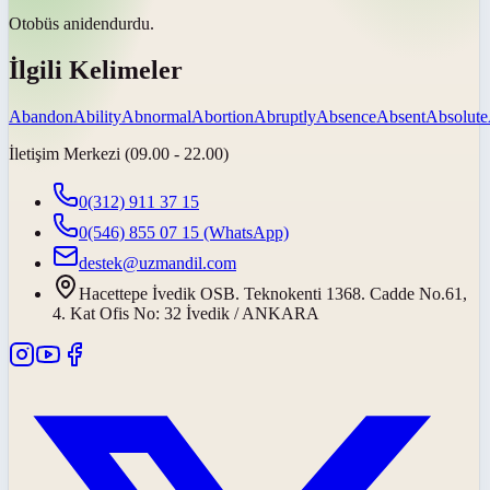
Otobüs
aniden
durdu.
İlgili Kelimeler
Abandon
Ability
Abnormal
Abortion
Abruptly
Absence
Absent
Absolute
İletişim Merkezi (09.00 - 22.00)
0(312) 911 37 15
0(546) 855 07 15
(WhatsApp)
destek@uzmandil.com
Hacettepe İvedik OSB. Teknokenti 1368. Cadde No.61,
4. Kat Ofis No: 32 İvedik / ANKARA