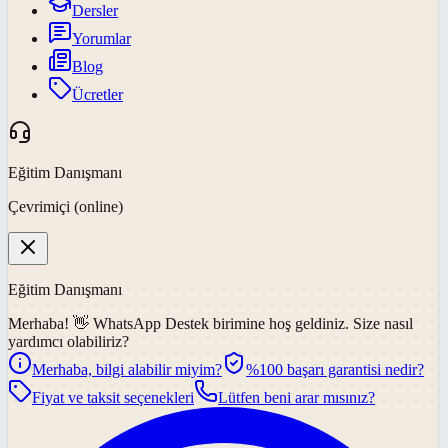
Dersler
Yorumlar
Blog
Ücretler
Eğitim Danışmanı
Çevrimiçi (online)
Eğitim Danışmanı
Merhaba! 👋
WhatsApp Destek
birimine hoş geldiniz. Size nasıl
yardımcı olabiliriz?
Merhaba, bilgi alabilir miyim?
%100 başarı garantisi nedir?
Fiyat ve taksit seçenekleri
Lütfen beni arar mısınız?