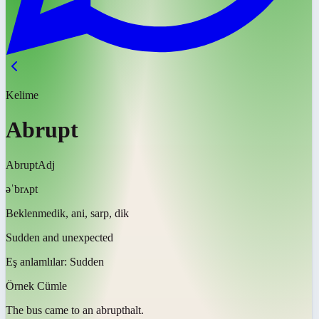
Kelime
Abrupt
Abrupt
Adj
əˈbrʌpt
Beklenmedik, ani, sarp, dik
Sudden and unexpected
Eş anlamlılar:
Sudden
Örnek Cümle
The bus came to an
abrupt
halt.