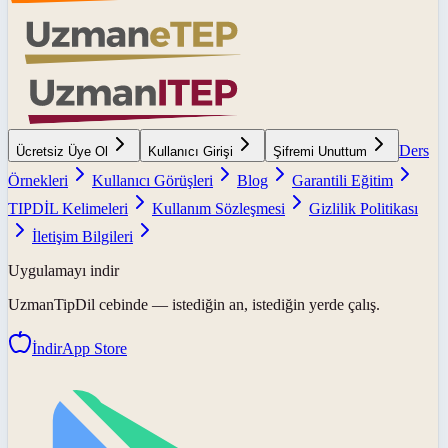
Ders
Ücretsiz Üye Ol
Kullanıcı Girişi
Şifremi Unuttum
Örnekleri
Kullanıcı Görüşleri
Blog
Garantili Eğitim
TIPDİL Kelimeleri
Kullanım Sözleşmesi
Gizlilik Politikası
İletişim Bilgileri
Uygulamayı indir
UzmanTipDil
cebinde — istediğin an, istediğin yerde çalış.
İndir
App Store