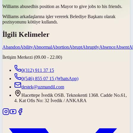
Williams
abused
his position as Mayor to give jobs to his friends.
Williams arkadaşlarına işler vererek Belediye Başkanı olarak
pozisyonunu
kötüye kullandı
.
İlgili Kelimeler
Abandon
Ability
Abnormal
Abortion
Abrupt
Abruptly
Absence
Absent
A
İletişim Merkezi (09.00 - 22.00)
0(312) 911 37 15
0(546) 855 07 15
(WhatsApp)
destek@uzmandil.com
Hacettepe İvedik OSB. Teknokenti 1368. Cadde No.61,
4. Kat Ofis No: 32 İvedik / ANKARA