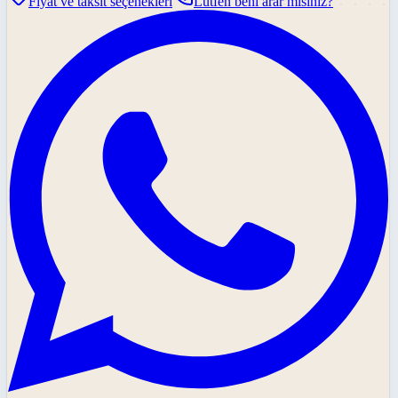
Fiyat ve taksit seçenekleri
Lütfen beni arar mısınız?