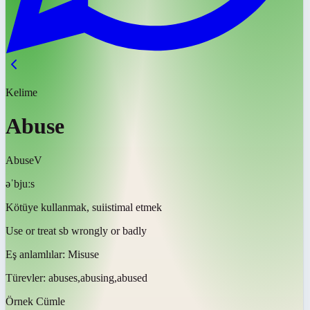
Kelime
Abuse
Abuse
V
əˈbjuːs
Kötüye kullanmak, suiistimal etmek
Use or treat sb wrongly or badly
Eş anlamlılar:
Misuse
Türevler:
abuses,abusing,abused
Örnek Cümle