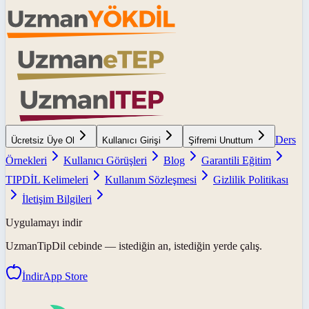
Ders
Ücretsiz Üye Ol
Kullanıcı Girişi
Şifremi Unuttum
Örnekleri
Kullanıcı Görüşleri
Blog
Garantili Eğitim
TIPDİL Kelimeleri
Kullanım Sözleşmesi
Gizlilik Politikası
İletişim Bilgileri
Uygulamayı indir
UzmanTipDil
cebinde — istediğin an, istediğin yerde çalış.
İndir
App Store