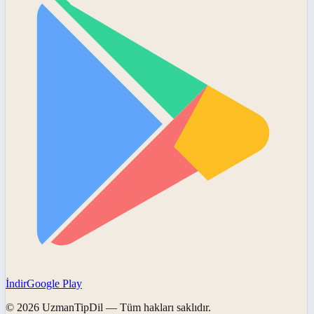
İndir
Google Play
©
2026
UzmanTipDil
— Tüm hakları saklıdır.