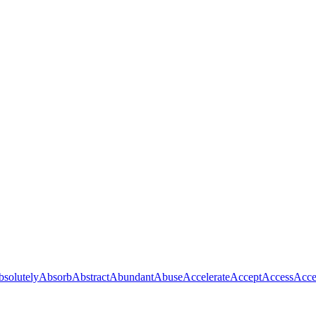
solutely
Absorb
Abstract
Abundant
Abuse
Accelerate
Accept
Access
Acce