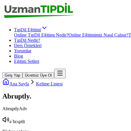
TıpDil Eğitimi
Online TıpDil Eğitimi Nedir?
Online Eğitimimiz Nasıl Çalışır?
T
TıpDil Nedir?
Ders Örnekleri
Yorumlar
Blog
Eğitim Setleri
Giriş Yap
Ücretsiz Üye Ol
Ana Sayfa
Kelime Listesi
Abruptly
.
Abruptly
Adv
əˈbrʌptli