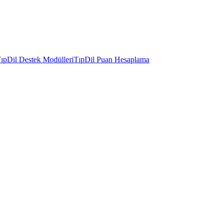
ıpDil Destek Modülleri
TıpDil Puan Hesaplama