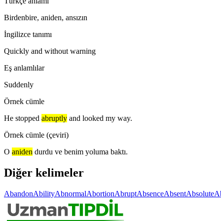
Türkçe anlamı
Birdenbire, aniden, ansızın
İngilizce tanımı
Quickly and without warning
Eş anlamlılar
Suddenly
Örnek cümle
He stopped
abruptly
and looked my way.
Örnek cümle (çeviri)
O
aniden
durdu ve benim yoluma baktı.
Diğer kelimeler
Abandon
Ability
Abnormal
Abortion
Abrupt
Absence
Absent
Absolute
Ab