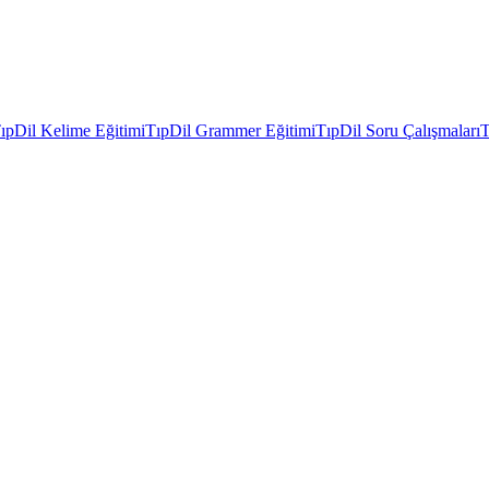
ıpDil Kelime Eğitimi
TıpDil Grammer Eğitimi
TıpDil Soru Çalışmaları
T