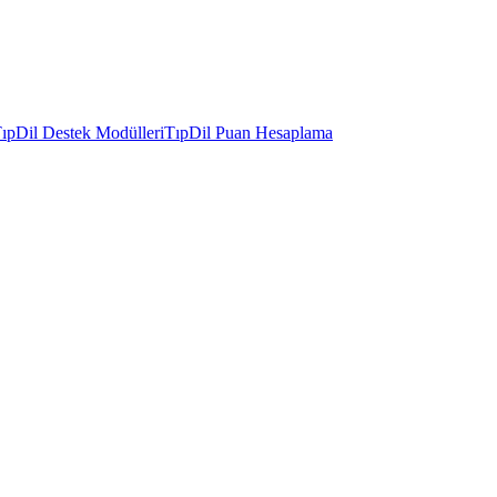
ıpDil Destek Modülleri
TıpDil Puan Hesaplama