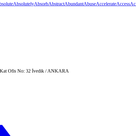
bsolute
Absolutely
Absorb
Abstract
Abundant
Abuse
Accelerate
Access
Ac
. Kat Ofis No: 32 İvedik / ANKARA