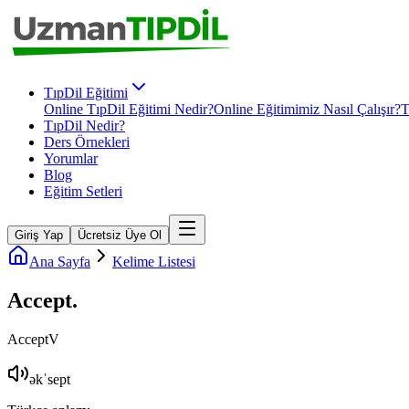
TıpDil Eğitimi
Online TıpDil Eğitimi Nedir?
Online Eğitimimiz Nasıl Çalışır?
T
TıpDil Nedir?
Ders Örnekleri
Yorumlar
Blog
Eğitim Setleri
Giriş Yap
Ücretsiz Üye Ol
Ana Sayfa
Kelime Listesi
Accept
.
Accept
V
əkˈsept