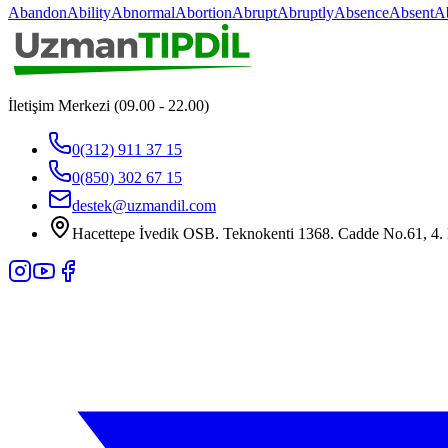
Abandon
Ability
Abnormal
Abortion
Abrupt
Abruptly
Absence
Absent
A
İletişim Merkezi (09.00 - 22.00)
0(312) 911 37 15
0(850) 302 67 15
destek@uzmandil.com
Hacettepe İvedik OSB. Teknokenti 1368. Cadde No.61, 4