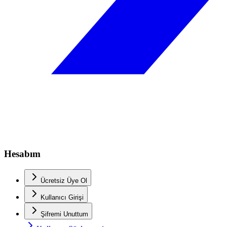
Hesabım
Ücretsiz Üye Ol
Kullanıcı Girişi
Şifremi Unuttum