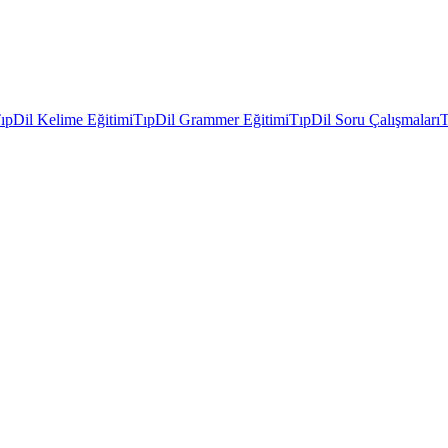
ıpDil Kelime Eğitimi
TıpDil Grammer Eğitimi
TıpDil Soru Çalışmaları
T