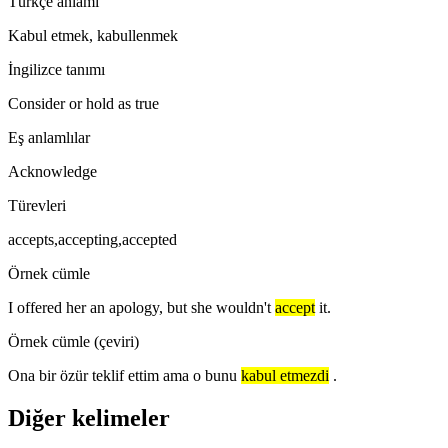
Türkçe anlamı
Kabul etmek, kabullenmek
İngilizce tanımı
Consider or hold as true
Eş anlamlılar
Acknowledge
Türevleri
accepts,accepting,accepted
Örnek cümle
I offered her an apology, but she wouldn't
accept
it.
Örnek cümle (çeviri)
Ona bir özür teklif ettim ama o bunu
kabul etmezdi
.
Diğer kelimeler