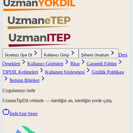
Ders
Ücretsiz Üye Ol
Kullanıcı Girişi
Şifremi Unuttum
Örnekleri
Kullanıcı Görüşleri
Blog
Garantili Eğitim
TIPDİL Kelimeleri
Kullanım Sözleşmesi
Gizlilik Politikası
İletişim Bilgileri
Uygulamayı indir
UzmanTipDil
cebinde — istediğin an, istediğin yerde çalış.
İndir
App Store