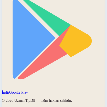
İndir
Google Play
©
2026
UzmanTipDil
— Tüm hakları saklıdır.