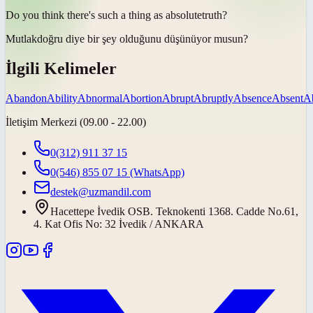
Do you think there's such a thing as
absolute
truth?
Mutlak
doğru diye bir şey olduğunu düşünüyor musun?
İlgili Kelimeler
Abandon
Ability
Abnormal
Abortion
Abrupt
Abruptly
Absence
Absent
Ab
İletişim Merkezi (09.00 - 22.00)
0(312) 911 37 15
0(546) 855 07 15
(WhatsApp)
destek@uzmandil.com
Hacettepe İvedik OSB. Teknokenti 1368. Cadde No.61,
4. Kat Ofis No: 32 İvedik / ANKARA