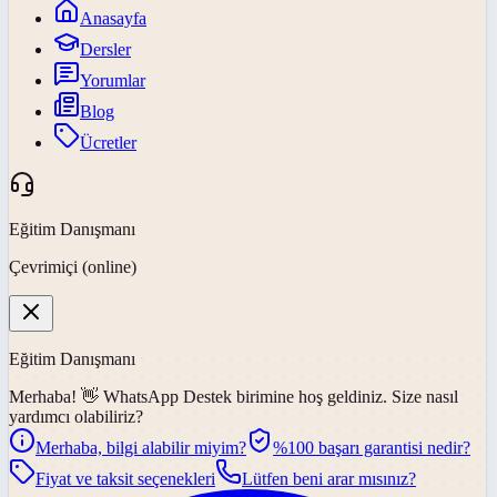
Anasayfa
Dersler
Yorumlar
Blog
Ücretler
Eğitim Danışmanı
Çevrimiçi (online)
Eğitim Danışmanı
Merhaba! 👋
WhatsApp Destek
birimine hoş geldiniz. Size nasıl
yardımcı olabiliriz?
Merhaba, bilgi alabilir miyim?
%100 başarı garantisi nedir?
Fiyat ve taksit seçenekleri
Lütfen beni arar mısınız?