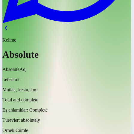
Kelime
Absolute
Absolute
Adj
ˈæbsəluːt
Mutlak, kesin, tam
Total and complete
Eş anlamlılar:
Complete
Türevler:
absolutely
Örnek Cümle