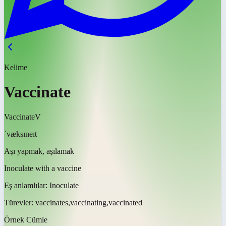
Kelime
Vaccinate
Vaccinate
V
ˈvæksɪneɪt
Aşı yapmak, aşılamak
Inoculate with a vaccine
Eş anlamlılar:
Inoculate
Türevler:
vaccinates,vaccinating,vaccinated
Örnek Cümle