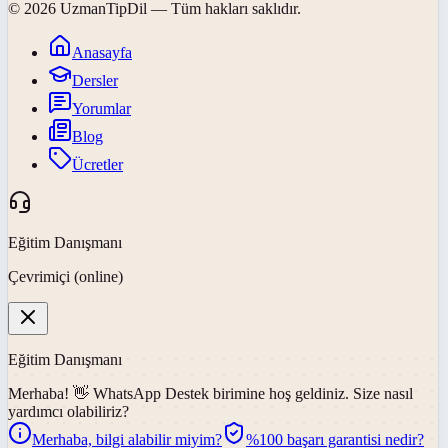
©
2026
UzmanTipDil
— Tüm hakları saklıdır.
Anasayfa
Dersler
Yorumlar
Blog
Ücretler
Eğitim Danışmanı
Çevrimiçi (online)
Eğitim Danışmanı
Merhaba! 👋
WhatsApp Destek
birimine hoş geldiniz. Size nasıl
yardımcı olabiliriz?
Merhaba, bilgi alabilir miyim?
%100 başarı garantisi nedir?