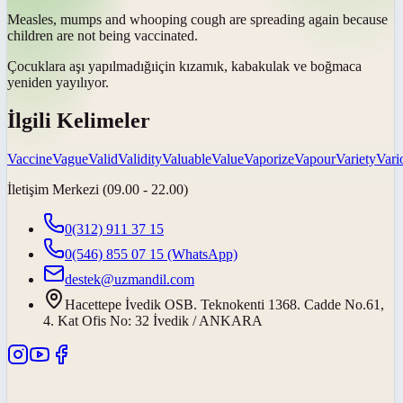
Measles, mumps and whooping cough are spreading again because
children are not being
vaccinated
.
Çocuklara
aşı yapılmadığı
için kızamık, kabakulak ve boğmaca
yeniden yayılıyor.
İlgili Kelimeler
Vaccine
Vague
Valid
Validity
Valuable
Value
Vaporize
Vapour
Variety
Vari
İletişim Merkezi (09.00 - 22.00)
0(312) 911 37 15
0(546) 855 07 15
(WhatsApp)
destek@uzmandil.com
Hacettepe İvedik OSB. Teknokenti 1368. Cadde No.61,
4. Kat Ofis No: 32 İvedik / ANKARA