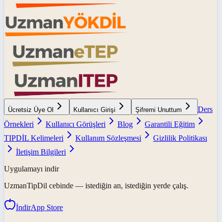
Ders
Ücretsiz Üye Ol
Kullanıcı Girişi
Şifremi Unuttum
Örnekleri
Kullanıcı Görüşleri
Blog
Garantili Eğitim
TIPDİL Kelimeleri
Kullanım Sözleşmesi
Gizlilik Politikası
İletişim Bilgileri
Uygulamayı indir
UzmanTipDil
cebinde — istediğin an, istediğin yerde çalış.
İndir
App Store