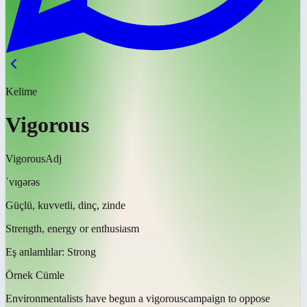
Kelime
Vigorous
Vigorous
Adj
ˈvɪɡərəs
Güçlü, kuvvetli, dinç, zinde
Strength, energy or enthusiasm
Eş anlamlılar:
Strong
Örnek Cümle
Environmentalists have begun a
vigorous
campaign to oppose