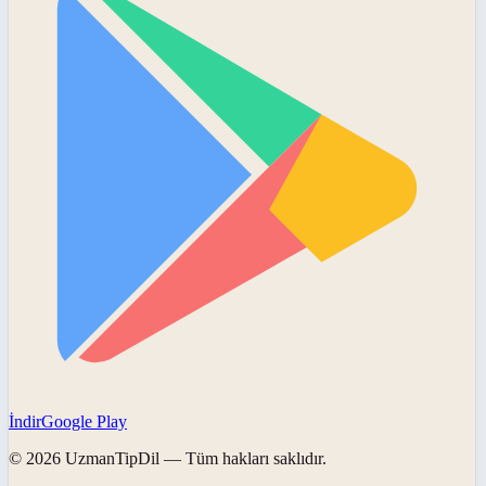
İndir
Google Play
©
2026
UzmanTipDil
— Tüm hakları saklıdır.