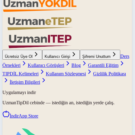
Ders
Ücretsiz Üye Ol
Kullanıcı Girişi
Şifremi Unuttum
Örnekleri
Kullanıcı Görüşleri
Blog
Garantili Eğitim
TIPDİL Kelimeleri
Kullanım Sözleşmesi
Gizlilik Politikası
İletişim Bilgileri
Uygulamayı indir
UzmanTipDil
cebinde — istediğin an, istediğin yerde çalış.
İndir
App Store