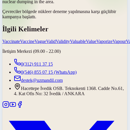
nuclear dumping in the area.
Çevreciler bölgede nükleer deneme yapılmasına karşı
güçlü
bir
kampanya başlattı.
İlgili Kelimeler
Vaccinate
Vaccine
Vague
Valid
Validity
Valuable
Value
Vaporize
Vapour
Va
İletişim Merkezi (09.00 - 22.00)
0(312) 911 37 15
0(546) 855 07 15
(WhatsApp)
destek@uzmandil.com
Hacettepe İvedik OSB. Teknokenti 1368. Cadde No.61,
4. Kat Ofis No: 32 İvedik / ANKARA