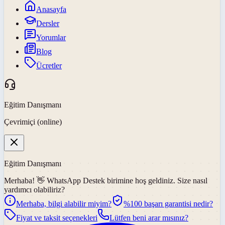
Anasayfa
Dersler
Yorumlar
Blog
Ücretler
Eğitim Danışmanı
Çevrimiçi (online)
Eğitim Danışmanı
Merhaba! 👋
WhatsApp Destek
birimine hoş geldiniz. Size nasıl
yardımcı olabiliriz?
Merhaba, bilgi alabilir miyim?
%100 başarı garantisi nedir?
Fiyat ve taksit seçenekleri
Lütfen beni arar mısınız?