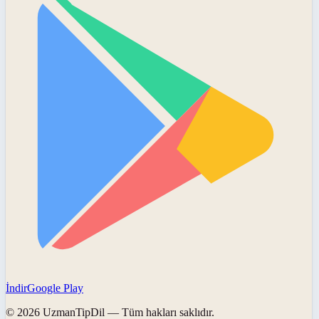
İndir
Google Play
©
2026
UzmanTipDil
— Tüm hakları saklıdır.