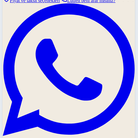
Fiyat ve taksit seçenekleri
Lütfen beni arar mısınız?