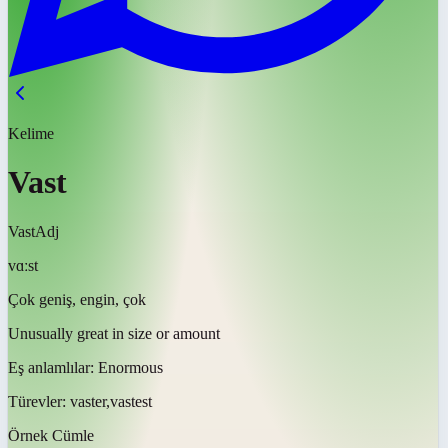
Kelime
Vast
Vast
Adj
vɑːst
Çok geniş, engin, çok
Unusually great in size or amount
Eş anlamlılar:
Enormous
Türevler:
vaster,vastest
Örnek Cümle