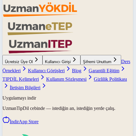
Ders
Ücretsiz Üye Ol
Kullanıcı Girişi
Şifremi Unuttum
Örnekleri
Kullanıcı Görüşleri
Blog
Garantili Eğitim
TIPDİL Kelimeleri
Kullanım Sözleşmesi
Gizlilik Politikası
İletişim Bilgileri
Uygulamayı indir
UzmanTipDil
cebinde — istediğin an, istediğin yerde çalış.
İndir
App Store