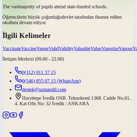
The
vast
majority of pupils attend state-funded schools.
Öğrencilerin
büyük çoğunluğu
devlet tarafından finanse edilen
okullara devam ediyor.
İlgili Kelimeler
Vaccinate
Vaccine
Vague
Valid
Validity
Valuable
Value
Vaporize
Vapour
Va
İletişim Merkezi (09.00 - 22.00)
0(312) 911 37 15
0(546) 855 07 15
(WhatsApp)
destek@uzmandil.com
Hacettepe İvedik OSB. Teknokenti 1368. Cadde No.61,
4. Kat Ofis No: 32 İvedik / ANKARA