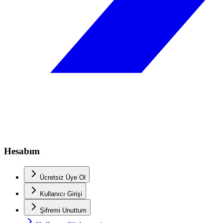
Hesabım
Ücretsiz Üye Ol
Kullanıcı Girişi
Şifremi Unuttum