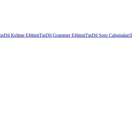
ıpDil Kelime Eğitimi
TıpDil Grammer Eğitimi
TıpDil Soru Çalışmaları
T