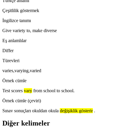
Türkçe anlamı
Çeşitlilik göstermek
İngilizce tanımı
Give variety to, make diverse
Eş anlamlılar
Differ
Türevleri
varies,varying,varied
Örnek cümle
Test scores
vary
from school to school.
Örnek cümle (çeviri)
Sınav sonuçları okuldan okula
değişiklik gösterir
.
Diğer kelimeler