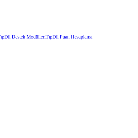
ıpDil Destek Modülleri
TıpDil Puan Hesaplama