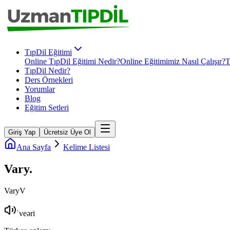
TıpDil Eğitimi
Online TıpDil Eğitimi Nedir?
Online Eğitimimiz Nasıl Çalışır?
T
TıpDil Nedir?
Ders Örnekleri
Yorumlar
Blog
Eğitim Setleri
Giriş Yap
Ücretsiz Üye Ol
Ana Sayfa
Kelime Listesi
Vary
.
Vary
V
ˈveəri