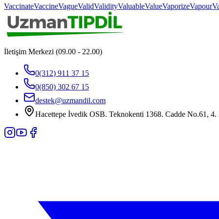
Vaccinate
Vaccine
Vague
Valid
Validity
Valuable
Value
Vaporize
Vapour
Va
İletişim Merkezi (09.00 - 22.00)
0(312) 911 37 15
0(850) 302 67 15
destek@uzmandil.com
Hacettepe İvedik OSB. Teknokenti 1368. Cadde No.61, 4