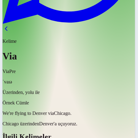
Kelime
Via
Via
Pre
ˈvaɪə
Üzerinden, yolu ile
Örnek Cümle
We're flying to Denver
via
Chicago.
Chicago
üzerinden
Denver'a uçuyoruz.
İlgili Kelimeler