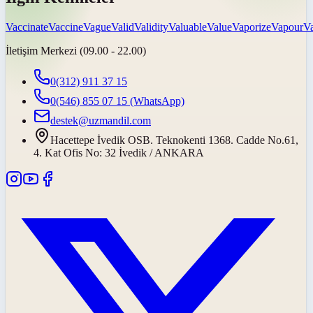
Vaccinate
Vaccine
Vague
Valid
Validity
Valuable
Value
Vaporize
Vapour
Va
İletişim Merkezi (09.00 - 22.00)
0(312) 911 37 15
0(546) 855 07 15
(WhatsApp)
destek@uzmandil.com
Hacettepe İvedik OSB. Teknokenti 1368. Cadde No.61,
4. Kat Ofis No: 32 İvedik / ANKARA