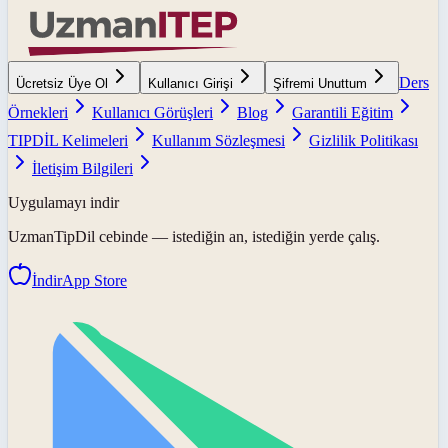
Ders
Ücretsiz Üye Ol
Kullanıcı Girişi
Şifremi Unuttum
Örnekleri
Kullanıcı Görüşleri
Blog
Garantili Eğitim
TIPDİL Kelimeleri
Kullanım Sözleşmesi
Gizlilik Politikası
İletişim Bilgileri
Uygulamayı indir
UzmanTipDil
cebinde — istediğin an, istediğin yerde çalış.
İndir
App Store