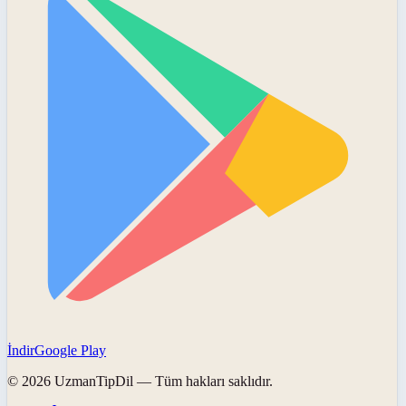
İndir
Google Play
©
2026
UzmanTipDil
— Tüm hakları saklıdır.