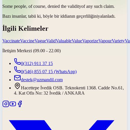
Some people, of course, denied the
validity
of any such claim.
Bazı insanlar, tabii ki, böyle bir iddianın
geçerliliğini
yalanladı.
İlgili Kelimeler
Vaccinate
Vaccine
Vague
Valid
Valuable
Value
Vaporize
Vapour
Variety
Va
İletişim Merkezi (09.00 - 22.00)
0(312) 911 37 15
0(546) 855 07 15
(WhatsApp)
destek@uzmandil.com
Hacettepe İvedik OSB. Teknokenti 1368. Cadde No.61,
4. Kat Ofis No: 32 İvedik / ANKARA