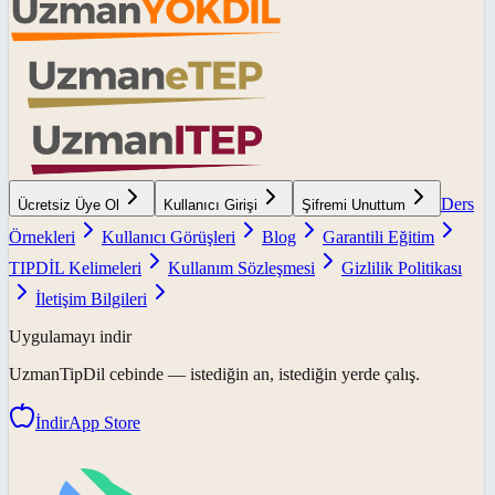
Ders
Ücretsiz Üye Ol
Kullanıcı Girişi
Şifremi Unuttum
Örnekleri
Kullanıcı Görüşleri
Blog
Garantili Eğitim
TIPDİL Kelimeleri
Kullanım Sözleşmesi
Gizlilik Politikası
İletişim Bilgileri
Uygulamayı indir
UzmanTipDil
cebinde — istediğin an, istediğin yerde çalış.
İndir
App Store