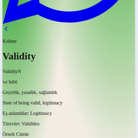
Kelime
Validity
Validity
N
vəˈlɪdɪti
Geçerlik, yasallık, sağlamlık
State of being valid, legitimacy
Eş anlamlılar:
Legitimacy
Türevler:
Validities
Örnek Cümle