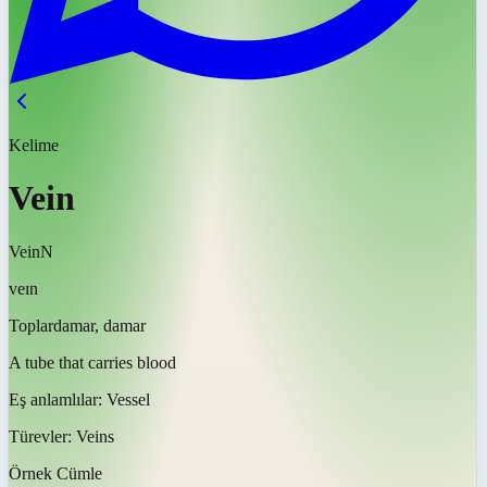
Kelime
Vein
Vein
N
veɪn
Toplardamar, damar
A tube that carries blood
Eş anlamlılar:
Vessel
Türevler:
Veins
Örnek Cümle