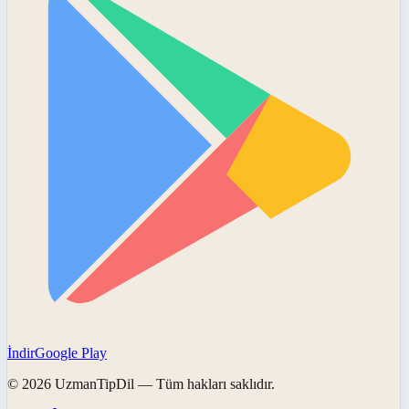
İndir
Google Play
©
2026
UzmanTipDil
— Tüm hakları saklıdır.