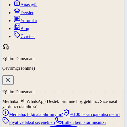
Anasayfa
Dersler
Yorumlar
Blog
Ücretler
Eğitim Danışmanı
Çevrimiçi (online)
Eğitim Danışmanı
Merhaba! 👋
WhatsApp Destek
birimine hoş geldiniz. Size nasıl
yardımcı olabiliriz?
Merhaba, bilgi alabilir miyim?
%100 başarı garantisi nedir?
Fiyat ve taksit seçenekleri
Lütfen beni arar mısınız?