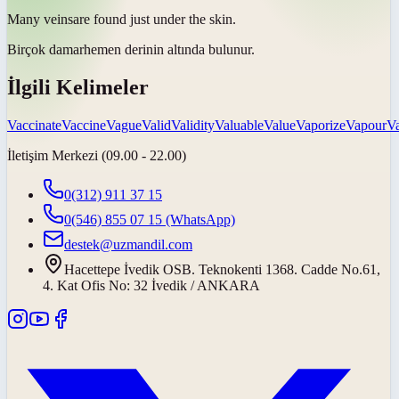
Many
veins
are found just under the skin.
Birçok
damar
hemen derinin altında bulunur.
İlgili Kelimeler
Vaccinate
Vaccine
Vague
Valid
Validity
Valuable
Value
Vaporize
Vapour
Va
İletişim Merkezi (09.00 - 22.00)
0(312) 911 37 15
0(546) 855 07 15
(WhatsApp)
destek@uzmandil.com
Hacettepe İvedik OSB. Teknokenti 1368. Cadde No.61,
4. Kat Ofis No: 32 İvedik / ANKARA