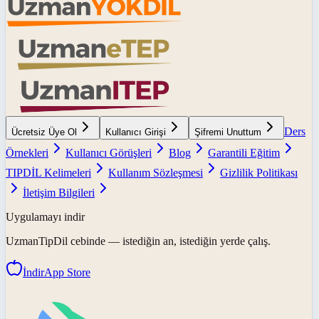
Ders
Ücretsiz Üye Ol
Kullanıcı Girişi
Şifremi Unuttum
Örnekleri
Kullanıcı Görüşleri
Blog
Garantili Eğitim
TIPDİL Kelimeleri
Kullanım Sözleşmesi
Gizlilik Politikası
İletişim Bilgileri
Uygulamayı indir
UzmanTipDil
cebinde — istediğin an, istediğin yerde çalış.
İndir
App Store